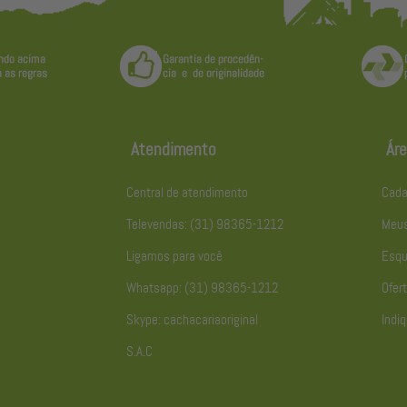
Atendimento
Áre
Central de atendimento
Cada
Televendas: (31) 98365-1212
Meus
Ligamos para você
Esqu
Whatsapp: (31) 98365-1212
Ofert
Skype: cachacariaoriginal
Indiq
S.A.C