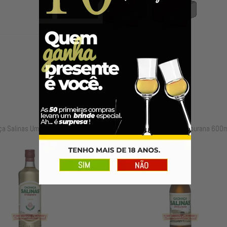
a Salinas Umburana 700ml
Cachaça Salinas Umburana 600m