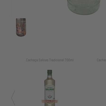
ml
Cachaça Salinas Tradicional 700ml
Cachaç