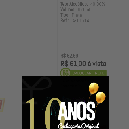
Teor Alcoólico:
40.00%
Volume:
670ml
Tipo:
Prata
Ref.:
SA11514
R$ 62,89
R$ 61,00 à vista
3% de desconto à vista.
Economize: R$ 1,89