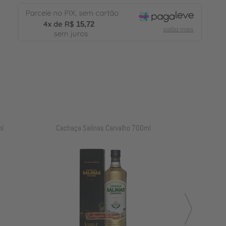
15,72
l
Cachaça Salinas Carvalho 700ml
Cachaça