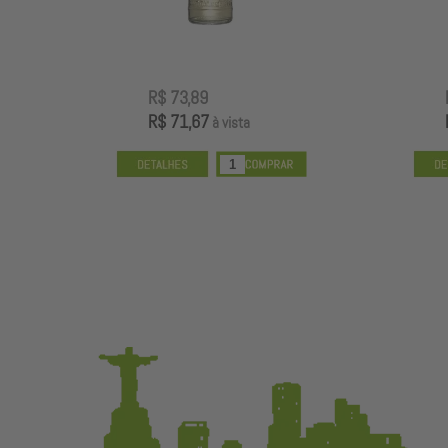
R$ 73,89
R$ 71,67
à vista