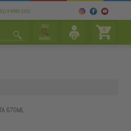
0
TA 670ML