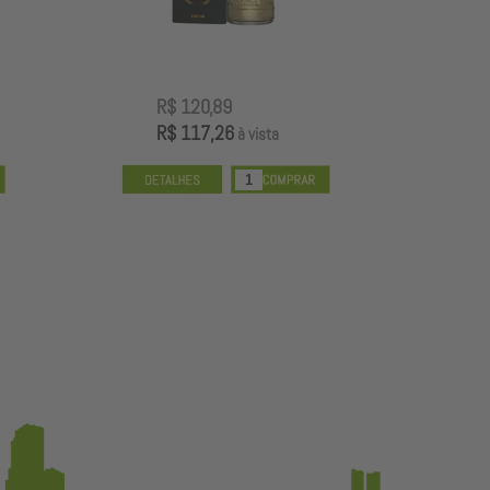
R$ 120,89
R
R$ 117,26
R
à vista