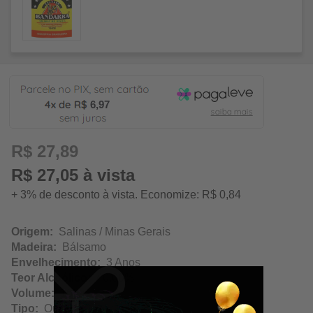
6,97
R$ 27,89
R$ 27,05 à vista
+ 3% de desconto à vista. Economize: R$ 0,84
Origem:
Salinas / Minas Gerais
Madeira:
Bálsamo
Envelhecimento:
3 Anos
Teor Alcoólico:
40.00%
Volume:
160ml
Tipo:
Ouro