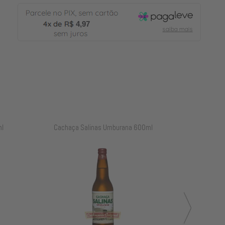
4,97
l
Cachaça Salinas Carvalho 700ml
Cachaça