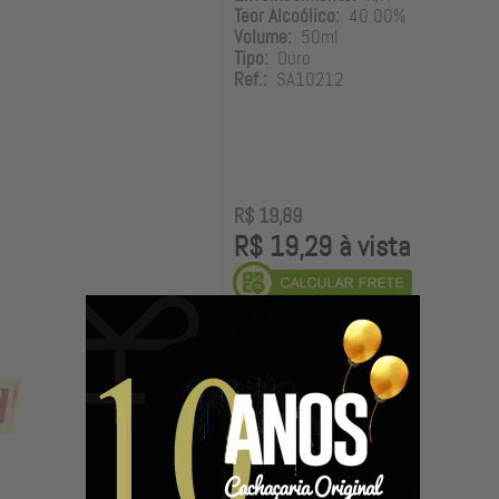
Teor Alcoólico:
40.00%
Volume:
50ml
Tipo:
Ouro
Ref.:
SA10212
R$ 19,89
R$ 19,29 à vista
3% de desconto à vista.
Economize: R$ 0,60