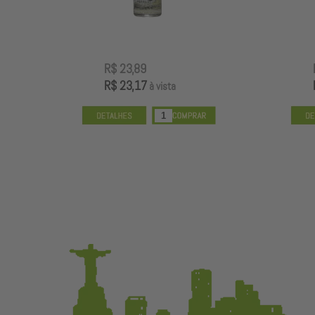
R$ 73,89
R$ 71,67
à vista