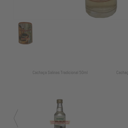
ml
Cachaça Salinas Tradicional 700ml
Cachaç