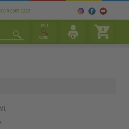
0
ML
a