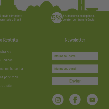
a Restrita
Newsletter
strar-se
 Pedidos
eci minha senha
as por e-mail
ue o site