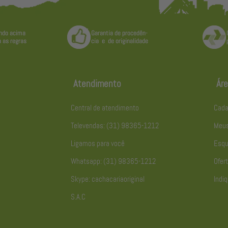
Atendimento
Áre
Central de atendimento
Cada
Televendas: (31) 98365-1212
Meus
Ligamos para você
Esqu
Whatsapp: (31) 98365-1212
Ofert
Skype: cachacariaoriginal
Indiq
S.A.C