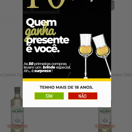
a Salinas Umburana 700ml
Cachaça Salinas Umburana 600m