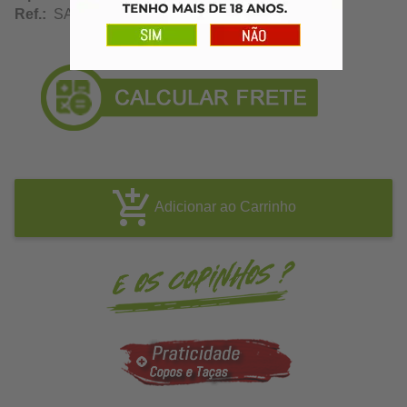
Ref.:
SA12332
Adicionar ao Carrinho