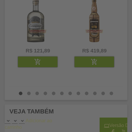
R$ 121,89
R$ 419,89
VEJA TAMBÉM
Adicionar ao
Versão De
carrinho