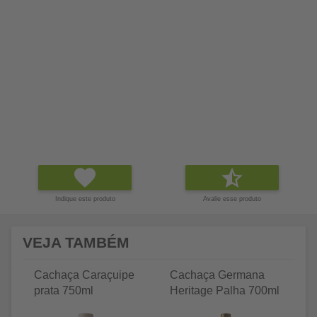
Indique este produto
Avalie esse produto
VEJA TAMBÉM
Cachaça Caraçuipe
Cachaça Germana
C
prata 750ml
Heritage Palha 700ml
Tr