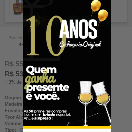
138,97
R$ 555,89
R$ 539,21 à vista
+ 3% de desconto á vista. Economize: R$ 16,68
Origem:
Campo Alegre / Alagoas
Madeira:
Carvalho
Envelhecimento:
N/A
Teor Alcoólico:
40.00%
Volume:
750Ml
Tipo:
Ouro