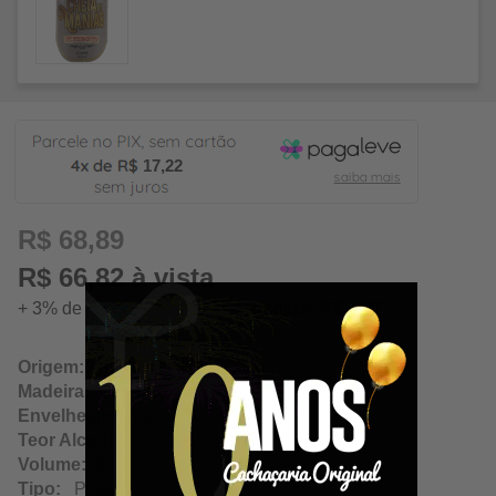
17,22
R$ 68,89
R$ 66,82 à vista
+ 3% de desconto à vista. Economize: R$ 2,07
Origem:
Alfenas / Minas Gerais
Madeira:
Neutra
Envelhecimento:
N/A
Teor Alcoólico:
41.00%
Volume:
670Ml
Tipo:
Prata