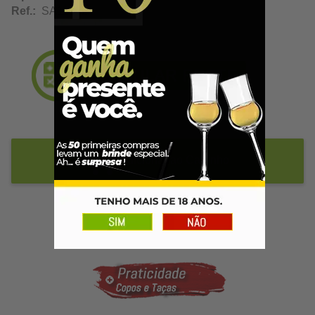
Ref.:
SA11942
Adicionar ao Carrinho