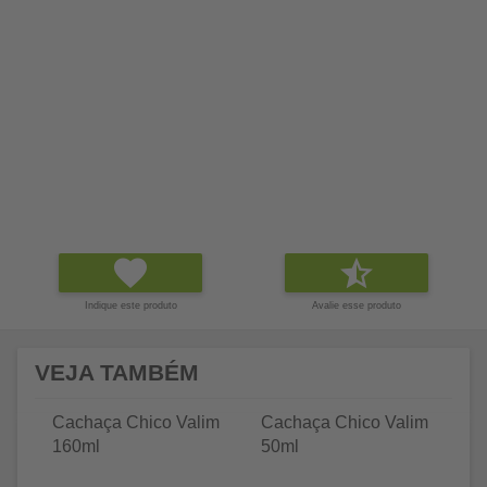
Indique este produto
Avalie esse produto
VEJA TAMBÉM
Cachaça Chico Valim
Cachaça Chico Valim
C
160ml
50ml
lo