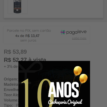
13,47
R$ 53,89
R$ 52,27 à vista
+ 3% de desconto à vista. Economize: R$ 1,62
Origem:
Oliveira / Minas Gerais
Madeira:
Neutra
Envelhecimento:
N/A
Teor Alcoólico:
40.00%
Volume:
500Ml
Tipo:
Prata