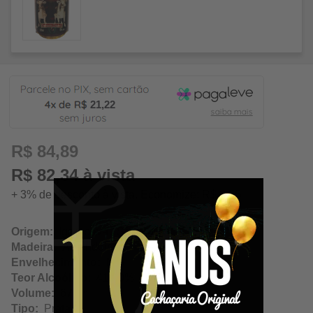
21,22
R$ 84,89
R$ 82,34 à vista
+ 3% de desconto à vista. Economize: R$ 2,55
Origem:
Igarapava / São Paulo
Madeira:
Amendoim
Envelhecimento:
N/A
Teor Alcoólico:
41.00%
Volume:
670ml
Tipo:
Prata