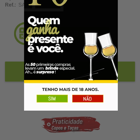
Ref.:
SA11387
Adicionar ao Carrinho