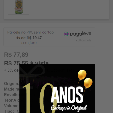
19,47
R$ 77,89
R$ 75,55 à vista
+ 3% de desconto à vista. Economize: R$ 2,34
Origem:
Monte Belo / Minas Gerais
Madeira:
Carvalho
Envelhecimento:
N/A
Teor Alcoólico:
39.00%
Volume:
500Ml
Tipo:
Ouro