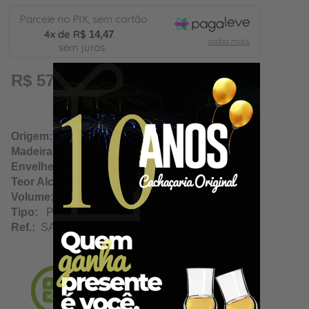
14,47
R$ 57,89
Origem:
Mato Verde / Minas Gerais
Madeira:
Neutra
Envelhecimento:
N/A
Teor Alcoólico:
40.00%
Volume:
750Ml
Tipo:
Prata
Ref.:
SA12808