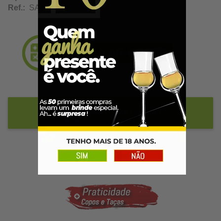
Ref.:
SA12772
Adicionar ao Carrinho