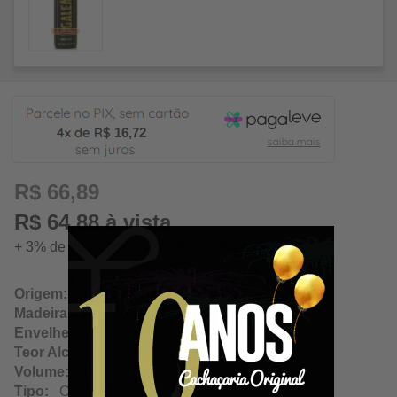
16,72
R$ 66,89
R$ 64,88 à vista
+ 3% de desconto à vista. Economize: R$ 2,01
Origem:
Ubaí / Minas Gerais
Madeira:
Amburana
Envelhecimento:
N/A
Teor Alcoólico:
39.00%
Volume:
700Ml
Tipo:
Ouro