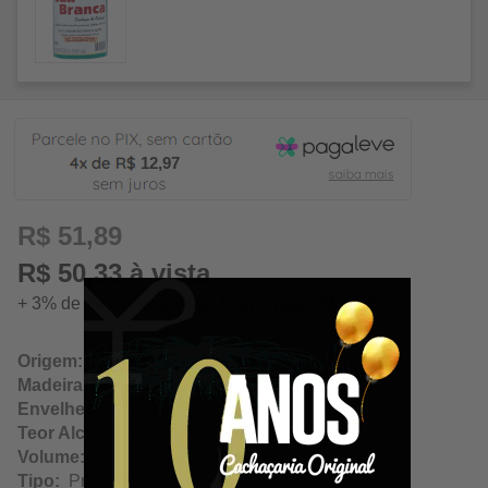
12,97
R$ 51,89
R$ 50,33 à vista
+ 3% de desconto à vista. Economize: R$ 1,56
Origem:
Montes Claros / Minas Gerais
Madeira:
Neutra
Envelhecimento:
N/A
Teor Alcoólico:
45.00%
Volume:
600ml
Tipo:
Prata