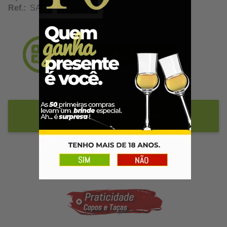
Ref.:
SA10584
Adicionar ao Carrinho