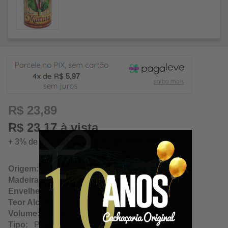
5,97
R$ 23,89
R$ 23,17 à vista
+ 3% de desconto à vista. Economize: R$ 0,72
Origem:
Areia / Paraíba
Madeira:
Neutra
Envelhecimento:
N/A
Teor Alcoólico:
40.00%
Volume:
275Ml
Tipo:
Prata