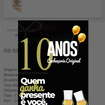
17,47
R$ 69,89
Origem:
Papagaios / Minas Gerais
Madeira:
Neutra
Envelhecimento:
N/A
Teor Alcoólico:
42.00%
Volume:
750ml
Tipo:
Prata
Ref.:
SA11619