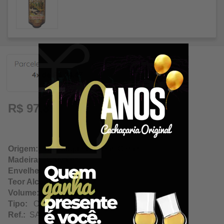
24,47
R$ 97,89
Origem:
Cambuquira / Minas Gerais
Madeira:
Carvalho
Envelhecimento:
2 Anos
Teor Alcoólico:
38.00%
Volume:
700Ml
Tipo:
Ouro
Ref.:
SA12633