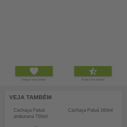
Indique este produto
Avalie esse produto
VEJA TAMBÉM
Cachaça Patuá
Cachaça Patuá 160ml
Ki
amburana 750ml
Ca
Ca