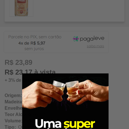
5,97
R$ 23,89
R$ 23,17 à vista
+ 3% de desconto à vista. Economize: R$ 0,72
Origem:
Betim / Minas Gerais
Madeira:
N/A
Envelhecimento:
N/A
Teor Alcoólico:
42%
Volume:
50Ml
Tipo:
Ouro