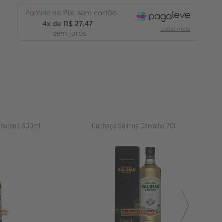
27,47
l
Cachaça Salinas Carvalho 700ml
Cachaça