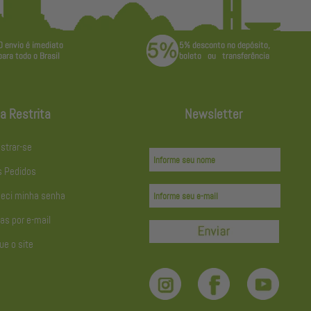
a Restrita
Newsletter
strar-se
 Pedidos
eci minha senha
as por e-mail
ue o site