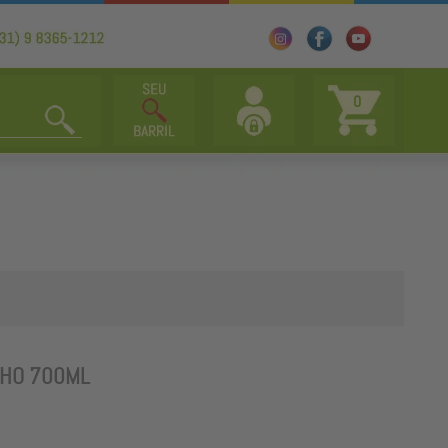
0
LHO 700ML