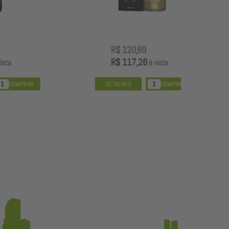
R$ 120,89
R
R$ 117,26
R
à vista