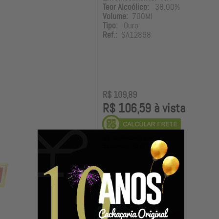
Teor Alcoólico:
38.00%
Volume:
700Ml
Tipo:
Ouro
Ref.:
SA12898
R$ 109,89
R$ 106,59 à vista
3% de desconto à vista.
Economize: R$ 3,30