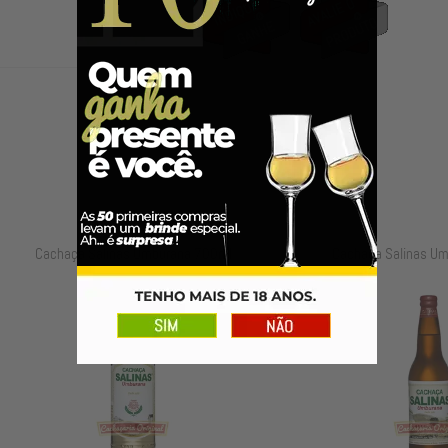
a Salinas Umburana 700ml
Cachaça Salinas Umburana 600m