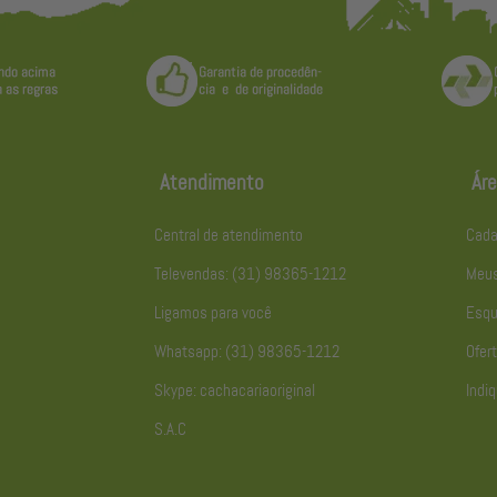
Atendimento
Áre
Central de atendimento
Cada
Televendas: (31) 98365-1212
Meus
Ligamos para você
Esqu
Whatsapp: (31) 98365-1212
Ofert
Skype: cachacariaoriginal
Indiq
S.A.C