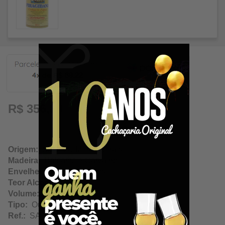
89,22
R$ 356,89
Origem:
Salinas / Minas Gerais
Madeira:
Bálsamo e Carvalho
Envelhecimento:
25 Anos
Teor Alcoólico:
47.00%
Volume:
600ml
Tipo:
Ouro
Ref.:
SA10774