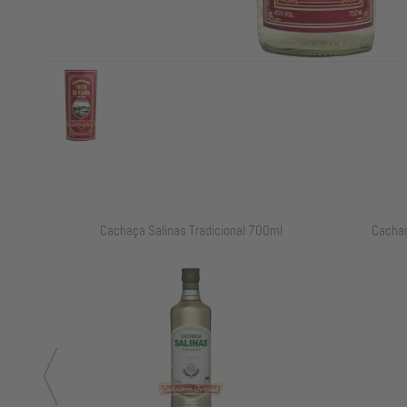
ml
Cachaça Salinas Tradicional 700ml
Cachaç