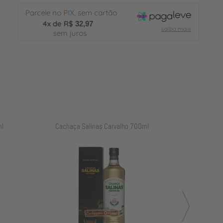
32,97
l
Cachaça Salinas Carvalho 700ml
Cachaça