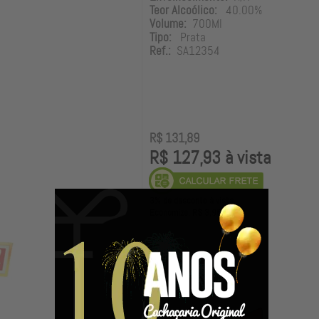
Teor Alcoólico:
40.00%
Volume:
700Ml
Tipo:
Prata
Ref.:
SA12354
R$ 131,89
R$ 127,93 à vista
3% de desconto à vista.
Economize: R$ 3,96