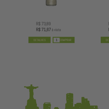
R$ 73,89
R$ 71,67
à vista