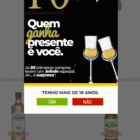
a Salinas Umburana 700ml
Cachaça Salinas Umburana 600m