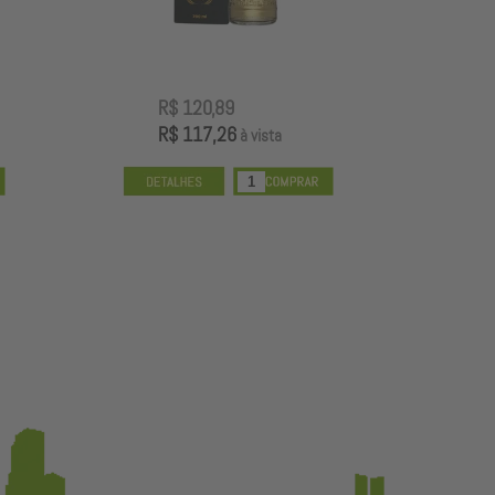
R$ 120,89
R
R$ 117,26
R
à vista