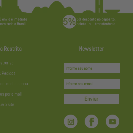
a Restrita
Newsletter
strar-se
 Pedidos
eci minha senha
as por e-mail
ue o site