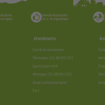
Atendimento
Áre
Central de atendimento
Cada
Televendas: (31) 98365-1212
Meus
Ligamos para você
Esqu
Whatsapp: (31) 98365-1212
Ofert
Skype: cachacariaoriginal
Indiq
S.A.C