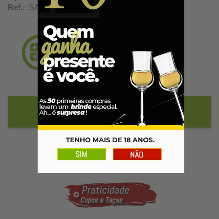
Ref.:
SA12461
Adicionar ao Carrinho