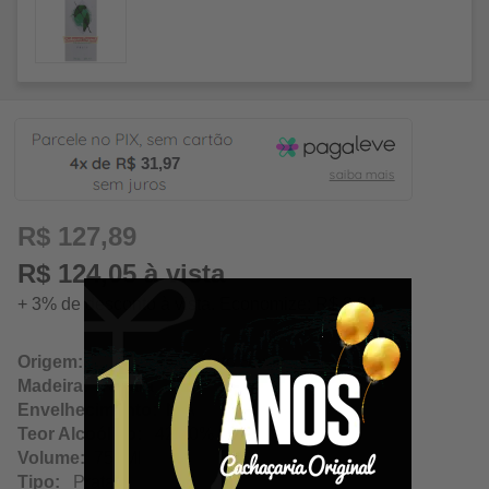
31,97
R$ 127,89
R$ 124,05 à vista
+ 3% de desconto à vista. Economize: R$ 3,84
Origem:
Linhares / Espírito Santo
Madeira:
Neutra
Envelhecimento:
N/A
Teor Alcoólico:
42.00%
Volume:
750Ml
Tipo:
Prata