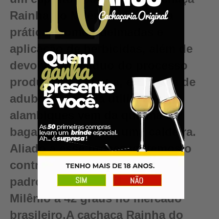
Rainha do Milênio não utiliza
práticas como queimadas e
aplicação de herbicidas, além de
devolver o resíduo do processo
produtivo à lavoura, em forma de
adubo. A energia utilizada nos
alambiques vem da queima do
bagaço da cana em uma caldeira.
Aliado a esse processo, temos o
controle de qualidade que
padroniza a cachaça Rainha do
Milênio a 42 graus no mercado
brasileiro.A cachaça Rainha do