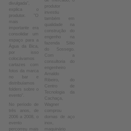
divulgada",
produtor
explica o
investiu
produtor. "O
também em
mais
qualidade na
importante era
construção do
consolidar um
engenho na
espaço para a
fazenda Sítio
Água da Bica,
do Sossego.
por isso
Com a
colocávamos
consultoria do
cartazes com
engenheiro
fotos da marca
Arnaldo
no bar e
Ribeiro, do
distribuíamos
Centro de
folders sobre o
Tecnologia da
evento".
Cachaça,
No período de
Wagner
três anos, de
comprou
2006 a 2008, o
dornas de aço
evento
inox,
percorreu mais
maquinário