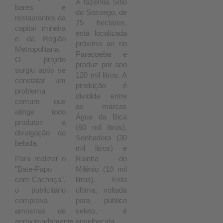
A fazenda Sítio
bares e
do Sossego, de
restaurantes da
75 hectares,
capital mineira
está localizada
e da Região
próximo ao rio
Metropolitana.
Paraopeba e
O projeto
produz por ano
surgiu após se
120 mil litros. A
constatar um
produção é
problema
dividida entre
comum que
as marcas
atinge todo
Água da Bica
produtor: a
(80 mil litros),
divulgação da
Sonhadora (30
bebida.
mil litros) e
Para realizar o
Rainha do
"Bate-Papo
Milênio (10 mil
com Cachaça",
litros). Esta
o publicitário
última, voltada
comprava
para público
amostras de
seleto, é
aproximadamente
envelhecida