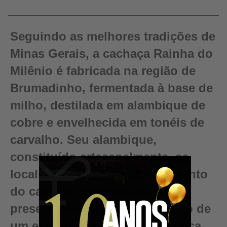
Seguindo as melhores tradições de
Minas Gerais, a cachaça Rainha do
Milênio é fabricada na região de
Brumadinho, fermentada à base de
milho, destilada em alambique de
cobre e envelhecida em tonéis de
carvalho. Seu alambique,
constituído artesanalmente, se
localiza em meio à natureza, junto
do canavial.Preocupada com a
preservação da natureza dentro de
um espírito ecológico, a cachaça