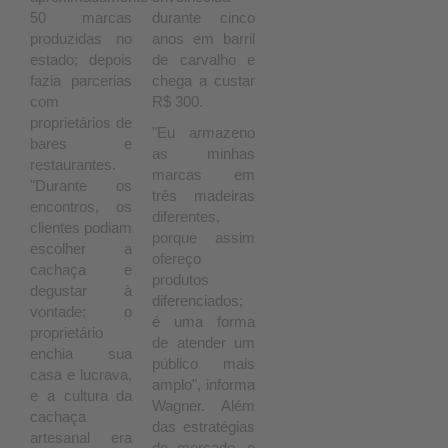
50 marcas
durante cinco
produzidas no
anos em barril
estado; depois
de carvalho e
fazia parcerias
chega a custar
com
R$ 300.
proprietários de
"Eu armazeno
bares e
as minhas
restaurantes.
marcas em
"Durante os
três madeiras
encontros, os
diferentes,
clientes podiam
porque assim
escolher a
ofereço
cachaça e
produtos
degustar à
diferenciados;
vontade; o
é uma forma
proprietário
de atender um
enchia sua
público mais
casa e lucrava,
amplo", informa
e a cultura da
Wagner. Além
cachaça
das estratégias
artesanal era
de mercado, o