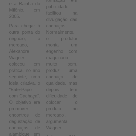
formação em
e a Rainha do
publicidade
Milênio, em
facilitou na
2005.
divulgação das
Para chegar à
cachaças.
outra ponta do
Normalmente,
negócio, o
o produtor
mercado,
monta um
Alexandre
engenho com
Wagner
maquinário
colocou em
muito bom,
prática, no ano
produz uma
seguinte, uma
cachaça de
ideia criativa, o
qualidade, mas
"Bate-Papo
depois tem
com Cachaça".
dificuldade de
O objetivo era
colocar o
promover
produto no
encontros de
mercado",
degustação de
argumenta
cachaças de
Wagner.
alambique em