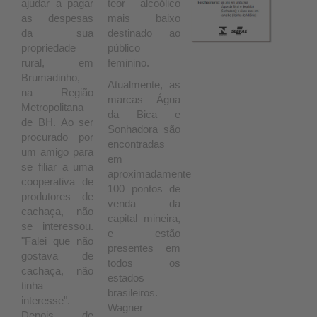
ajudar a pagar
teor alcoólico
as despesas
mais baixo
da sua
destinado ao
propriedade
público
rural, em
feminino.
Brumadinho,
Atualmente, as
na Região
marcas Água
Metropolitana
da Bica e
de BH. Ao ser
Sonhadora são
procurado por
encontradas
um amigo para
em
se filiar a uma
aproximadamente
cooperativa de
100 pontos de
produtores de
venda da
cachaça, não
capital mineira,
se interessou.
e estão
"Falei que não
presentes em
gostava de
todos os
cachaça, não
estados
tinha
brasileiros.
interesse".
Wagner
Depois de