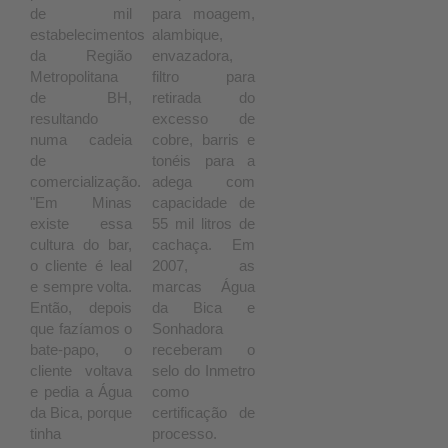
de mil
para moagem,
estabelecimentos
alambique,
da Região
envazadora,
Metropolitana
filtro para
de BH,
retirada do
resultando
excesso de
numa cadeia
cobre, barris e
de
tonéis para a
comercialização.
adega com
"Em Minas
capacidade de
existe essa
55 mil litros de
cultura do bar,
cachaça. Em
o cliente é leal
2007, as
e sempre volta.
marcas Água
Então, depois
da Bica e
que fazíamos o
Sonhadora
bate-papo, o
receberam o
cliente voltava
selo do Inmetro
e pedia a Água
como
da Bica, porque
certificação de
tinha
processo.