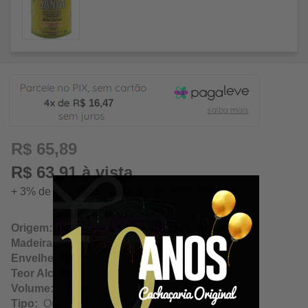
16,47
R$ 65,89
R$ 63,91 à vista
+ 3% de desconto à vista. Economize: R$ 1,98
Origem:
Bom Jesus do Amparo / Minas Gerais
Madeira:
Composta
Envelhecimento:
N/A
Teor Alcoólico:
21.00%
Volume:
600Ml
Tipo:
Ouro