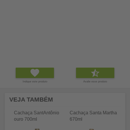
Indique este produto
Avalie esse produto
VEJA TAMBÉM
Cachaça SantAntônio
Cachaça Santa Martha
Ca
ouro 700ml
670ml
a