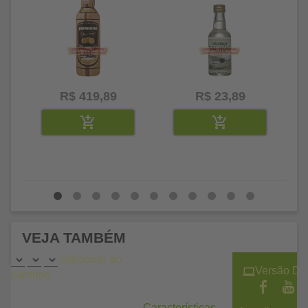
R$ 419,89
R$ 23,89
VEJA TAMBÉM
Adicionar ao
Versão De
carrinho
Características