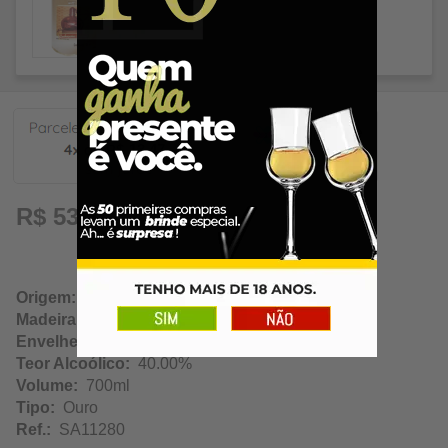
13,47
R$ 53,89
Origem:
São João Nepomuceno / Minas Gerais
Madeira:
Castanheira
Envelhecimento:
N/A
Teor Alcoólico:
40.00%
Volume:
700ml
Tipo:
Ouro
Ref.:
SA11280