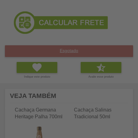
Esgotado
Indique este produto
Avalie esse produto
VEJA TAMBÉM
Cachaça Germana
Cachaça Salinas
C
Heritage Palha 700ml
Tradicional 50ml
Tr