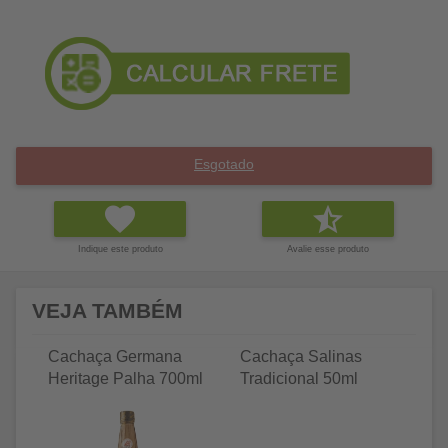
Esgotado
Indique este produto
Avalie esse produto
VEJA TAMBÉM
Cachaça Germana
Cachaça Salinas
C
Heritage Palha 700ml
Tradicional 50ml
Tr