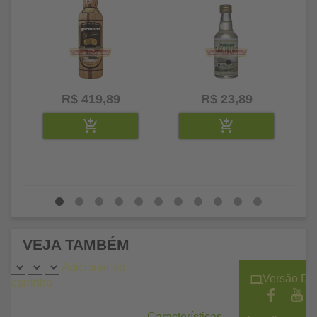
R$ 419,89
R$ 23,89
VEJA TAMBÉM
Adicionar ao
Versão De
carrinho
Características