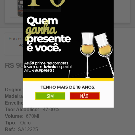
23,97
R$ 95,89
Origem:
Salinas / Minas Gerais
Madeira:
Jaqueira
Envelhecimento:
N/A
Teor Alcoólico:
47.00%
Volume:
670Ml
Tipo:
Ouro
Ref.:
SA12225