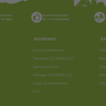
Atendimento
Áre
Central de atendimento
Cada
Televendas: (31) 98365-1212
Meus
Ligamos para você
Esqu
Whatsapp: (31) 98365-1212
Ofert
Skype: cachacariaoriginal
Indiq
S.A.C