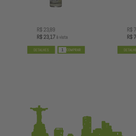
R$ 73,89
R$ 71,67
à vista