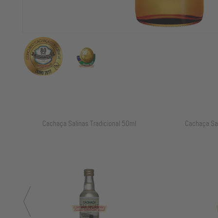
ml
Cachaça Salinas Tradicional 700ml
Cachaç