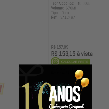
Teor Alcoólico:
40.00%
Volume:
670Ml
Tipo:
Ouro
Ref.:
SA12467
R$ 157,89
R$ 153,15 à vista
3% de desconto à vista.
Economize: R$ 4,74