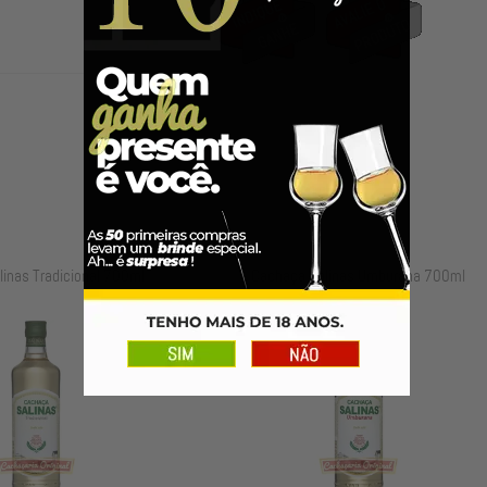
a Salinas Umburana 700ml
Cachaça Salinas Umburana 600m