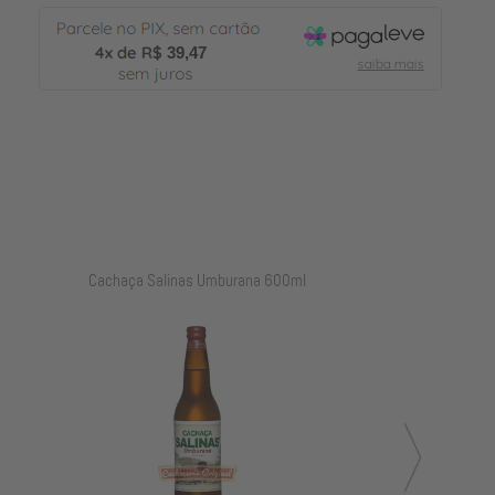
39,47
l
Cachaça Salinas Carvalho 700ml
Cachaça