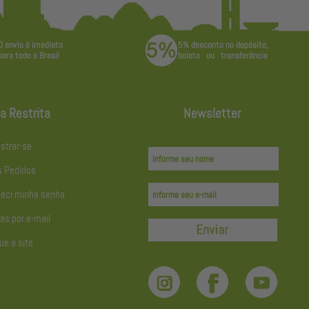
a Restrita
Newsletter
strar-se
 Pedidos
eci minha senha
as por e-mail
ue o site