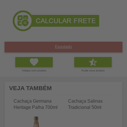
Esgotado
Indique este produto
Avalie esse produto
VEJA TAMBÉM
Cachaça Germana
Cachaça Salinas
C
Heritage Palha 700ml
Tradicional 50ml
Tr