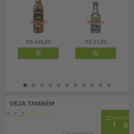
R$ 419,89
R$ 23,89
VEJA TAMBÉM
Adicionar ao
Versão De
carrinho
Características