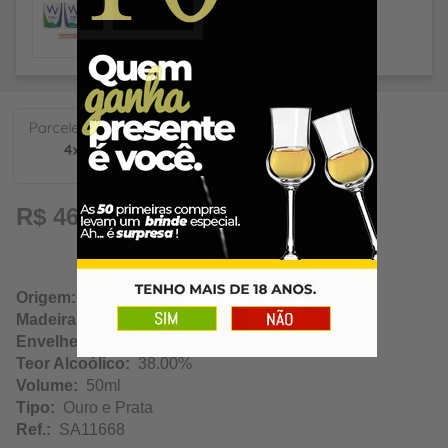
11,72
R$ 46,89
Origem:
Torre de Pedra / São Paulo
Madeira:
Carvalho
Envelhecimento:
N/A
Teor Alcoólico:
38.00%
Volume:
50ml
Tipo:
Ouro e Prata
Ref.:
SA11668