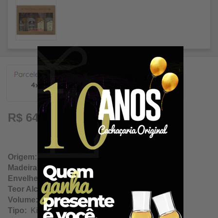
16,22
R$ 64,89
Origem:
Amparo / São Paulo
Madeira:
Diversas
Envelhecimento:
N/A
Teor Alcoólico:
N/A
Volume:
50Ml
Tipo:
Kit