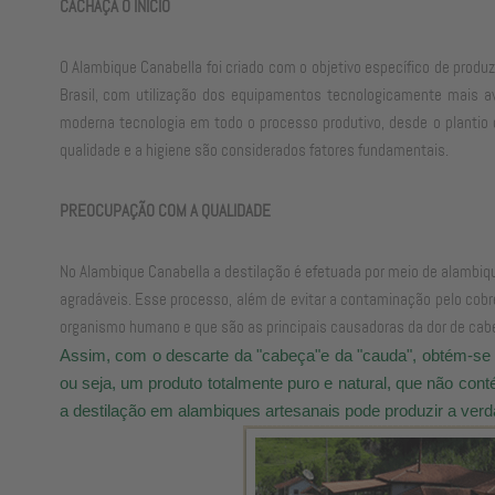
CACHAÇA O INÍCIO
O Alambique Canabella foi criado com o objetivo específico de prod
Brasil, com utilização dos equipamentos tecnologicamente mais av
moderna tecnologia em todo o processo produtivo, desde o plantio
qualidade e a higiene são considerados fatores fundamentais.
PREOCUPAÇÃO COM A QUALIDADE
No Alambique Canabella a destilação é efetuada por meio de alambiq
agradáveis. Esse processo, além de evitar a contaminação pelo cobr
organismo humano e que são as principais causadoras da dor de cabe
Assim, com o descarte da "cabeça"e da "cauda", obtém-se a
ou seja, um produto totalmente puro e natural, que não con
a destilação em alambiques artesanais pode produzir a verdad