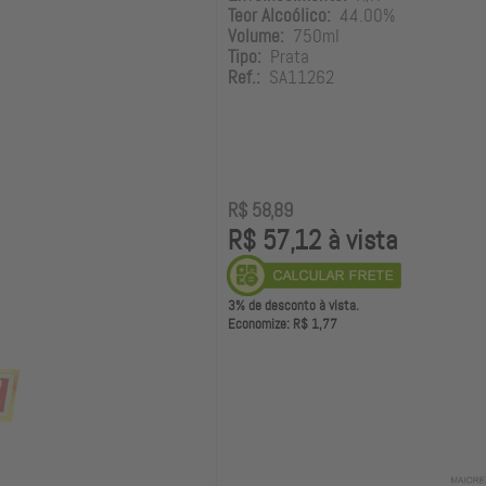
Teor Alcoólico:
44.00%
Volume:
750ml
Tipo:
Prata
Ref.:
SA11262
R$ 58,89
R$ 57,12 à vista
3% de desconto à vista.
Economize: R$ 1,77