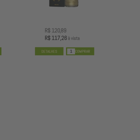
R$ 120,89
R
R$ 117,26
R
à vista