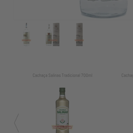
ml
Cachaça Salinas Tradicional 700ml
Cachaç