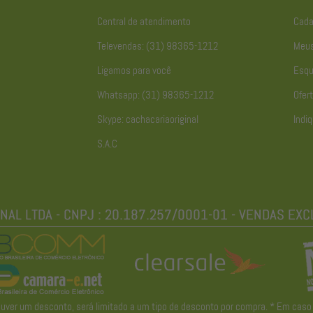
Central de atendimento
Cada
Televendas: (31) 98365-1212
Meus
Ligamos para você
Esqu
Whatsapp: (31) 98365-1212
Ofert
Skype: cachacariaoriginal
Indiq
S.A.C
r um desconto, será limitado a um tipo de desconto por compra. * Em caso de 