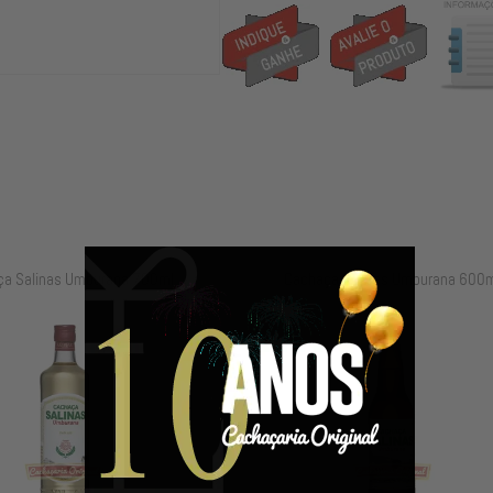
a Salinas Umburana 700ml
Cachaça Salinas Umburana 600m