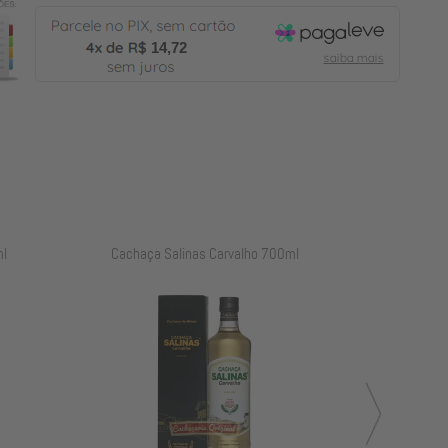
14,72
l
Cachaça Salinas Carvalho 700ml
Cachaça