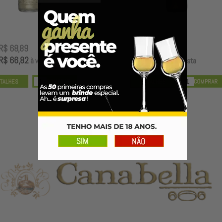
R$ 68,89
R$ 56,89
R$ 66,82
R$ 55,18
à vista
à vista