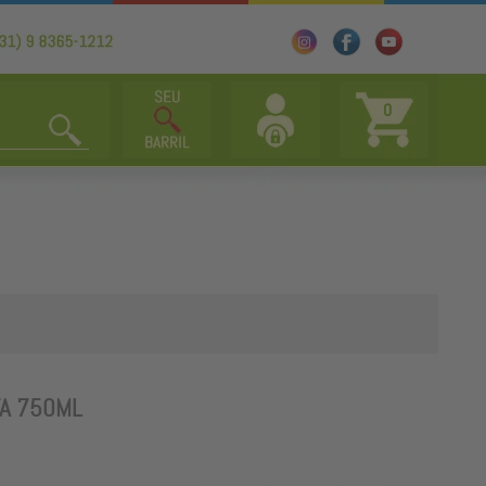
0
A 750ML