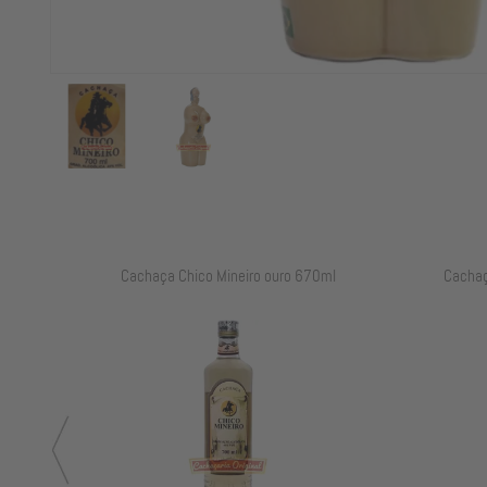
ml
Cachaça Chico Mineiro ouro 670ml
Cachaç