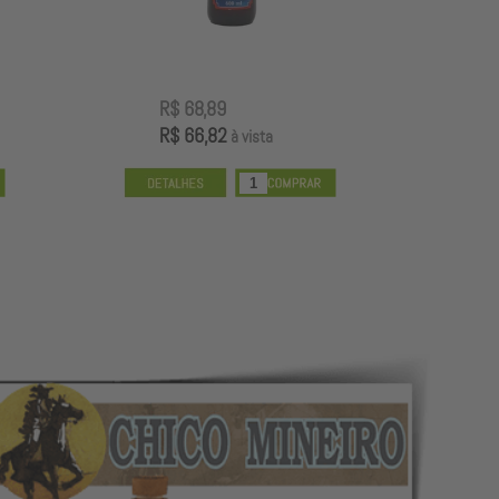
R$ 68,89
R
R$ 66,82
R
à vista