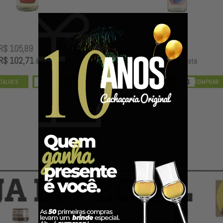
R$ 105,89
R$ 30,89
R$ 102,71
R$ 29,96
à vista
à vista