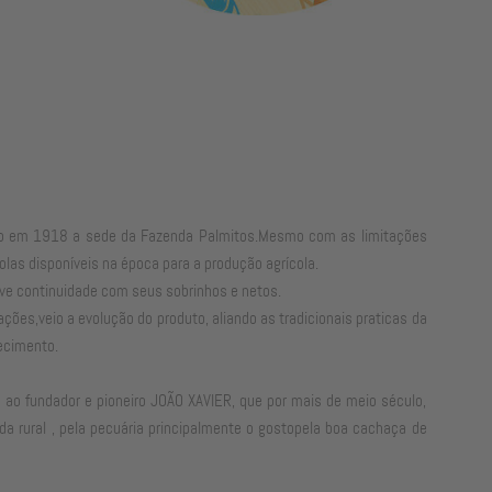
ruído em 1918 a sede da Fazenda Palmitos.Mesmo com as limitações
las disponíveis na época para a produção agrícola.
ve continuidade com seus sobrinhos e netos.
es,veio a evolução do produto, aliando as tradicionais praticas da
ecimento.
ao fundador e pioneiro JOÃO XAVIER, que por mais de meio século,
da rural , pela pecuária principalmente o gostopela boa cachaça de