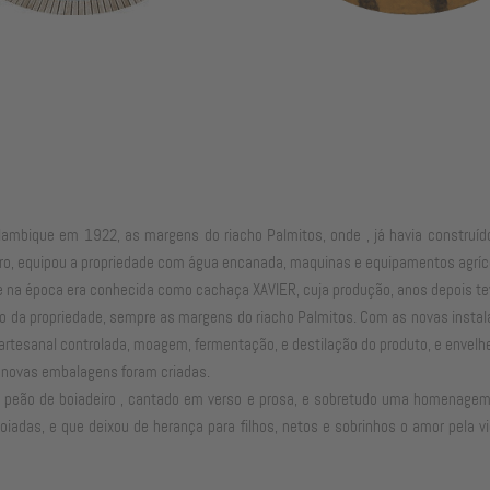
ro alambique em 1922, as margens do riacho Palmitos, onde , já havia const
iro, equipou a propriedade com água encanada, maquinas e equipamentos agríco
e na época era conhecida como cachaça XAVIER, cuja produção, anos depois te
a propriedade, sempre as margens do riacho Palmitos. Com as novas instalaçõ
rtesanal controlada, moagem, fermentação, e destilação do produto, e envelh
, novas embalagens foram criadas.
 peão de boiadeiro , cantado em verso e prosa, e sobretudo uma homenagem 
oiadas, e que deixou de herança para filhos, netos e sobrinhos o amor pela vi