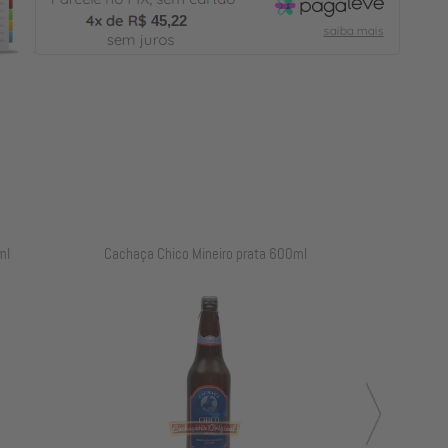
45,22
ml
Cachaça Chico Mineiro prata 600ml
Cachaça