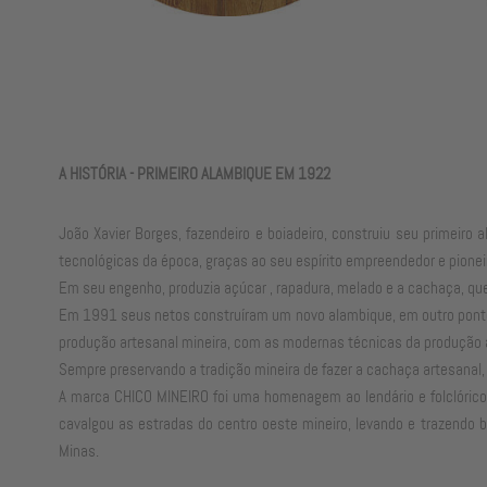
A HISTÓRIA - PRIMEIRO ALAMBIQUE EM 1922
João Xavier Borges, fazendeiro e boiadeiro, construiu seu primei
tecnológicas da época, graças ao seu espírito empreendedor e pione
Em seu engenho, produzia açúcar , rapadura, melado e a cachaça, qu
Em 1991 seus netos construíram um novo alambique, em outro ponto d
produção artesanal mineira, com as modernas técnicas da produção a
Sempre preservando a tradição mineira de fazer a cachaça artesanal
A marca CHICO MINEIRO foi uma homenagem ao lendário e folclórico
cavalgou as estradas do centro oeste mineiro, levando e trazendo b
Minas.