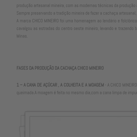
produção artesanal mineira, com as modernas técnicas da produção a
Sempre preservando a tradição mineira de fazer a cachaça artesanal
A marca CHICO MINEIRO foi uma homenagem ao lendário e folclórico
cavalgou as estradas do centro oeste mineiro, levando e trazendo b
Minas.
FASES DA PRODUÇÃO DA CACHAÇA CHICO MINEIRO
1 – A CANA DE AÇÚCAR , A COLHEITA E A MOAGEM
- A CHICO MINEIRO 
queimada.A moagem é feita no mesmo dia,com a cana limpa de impure