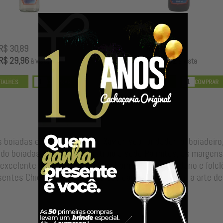
R$ 30,89
R$ 68,89
R$ 29,96
R$ 66,82
à vista
à vista
boiadas e boiadeiros. João Xavier, seu fundador foi boiadeiro
endo boiadas. Em 1918, construiu a sede Palmitos, às marge
 excelente qualidade vem agora homenagear o lendário e folc
entes Chico Mineiro: o esmerado capricho, pureza e a arte de 