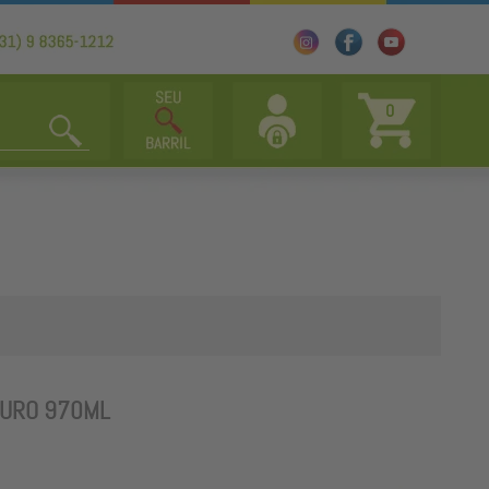
0
OURO 970ML