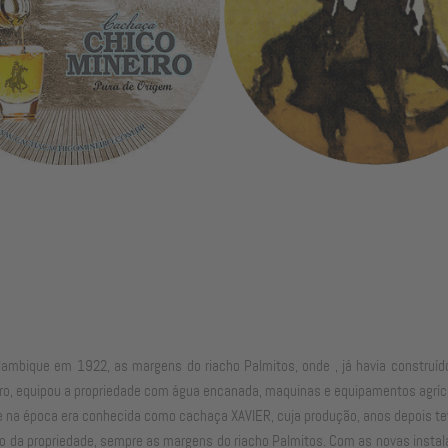
ro alambique em 1922, as margens do riacho Palmitos, onde , já havia const
iro, equipou a propriedade com água encanada, maquinas e equipamentos agríco
e na época era conhecida como cachaça XAVIER, cuja produção, anos depois te
a propriedade, sempre as margens do riacho Palmitos. Com as novas instalaçõ