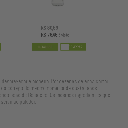
R$ 80,89
R
R$ 78,46
R
à vista
, desbravador e pioneiro. Por dezenas de anos cortou
ns do córrego do mesmo nome, onde quatro anos
lórico peão de Boiadeiro. Os mesmos ingredientes que
servir ao paladar.