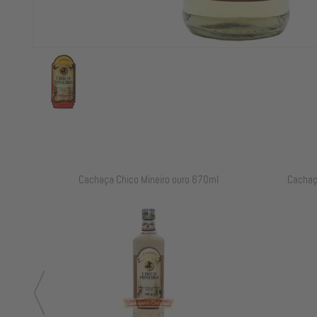
ml
Cachaça Chico Mineiro ouro 670ml
Cachaç