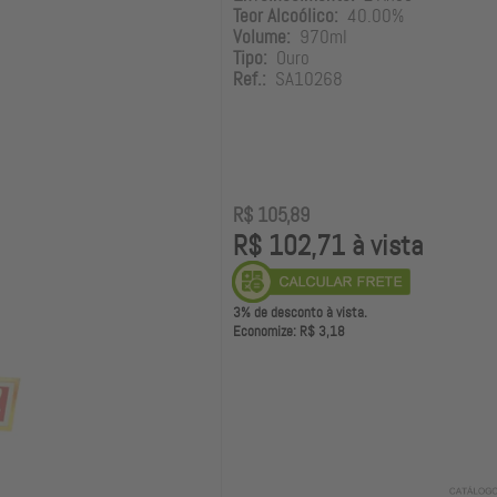
Teor Alcoólico:
40.00%
Volume:
970ml
Tipo:
Ouro
Ref.:
SA10268
R$ 105,89
R$ 102,71 à vista
3% de desconto à vista.
Economize: R$ 3,18