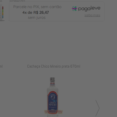
26,47
ml
Cachaça Chico Mineiro prata 670ml
Co