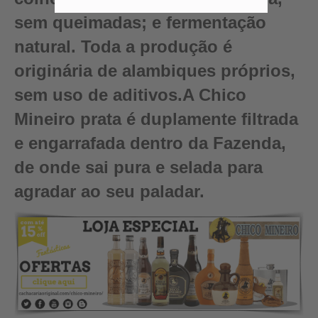
sem queimadas; e fermentação
natural. Toda a produção é
originária de alambiques próprios,
sem uso de aditivos.A Chico
Mineiro prata é duplamente filtrada
e engarrafada dentro da Fazenda,
de onde sai pura e selada para
agradar ao seu paladar.