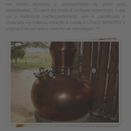
vai sendo destilado e acompanhado de perto pelo
alambiqueiro . O vapor do mosto é resfriado lentamente, e dali
sai a tradicional cachaçaartesanal, que é classificada e
separada em cabeça, coração e cauda.A CHICO MINEIRO é
originaria de um único conjunto de alambiques.??