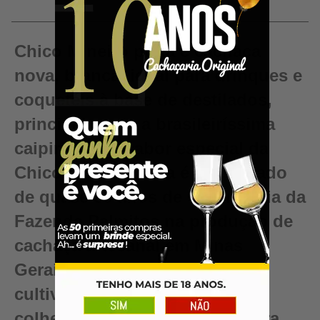
Chico Mineiro prata é cachaça
nova, branca, ideal para drinques e
coquetéis à base de destilados,
principalmente a brasileiríssima
caipirinha! O sabor especial da
Chico Mineiro prata é o resultado
de quase 80 anos de experiência da
Fazenda Palmitos na produção de
cachaça artesanal em Minas
Gerais; canaviais próprios
cultivados sem agrotóxicos;
colheita manual da cana madura,