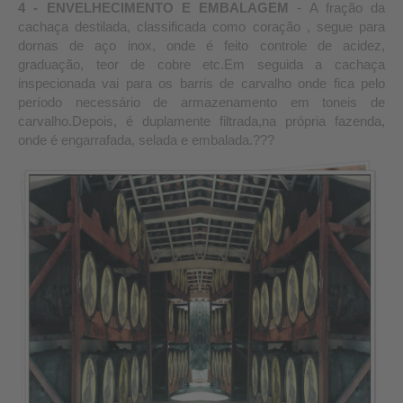
4 - ENVELHECIMENTO E EMBALAGEM
- A fração da
cachaça destilada, classificada como coração , segue para
dornas de aço inox, onde é feito controle de acidez,
graduação, teor de cobre etc.Em seguida a cachaça
inspecionada vai para os barris de carvalho onde fica pelo
período necessário de armazenamento em toneis de
carvalho.Depois, é duplamente filtrada,na própria fazenda,
onde é engarrafada, selada e embalada.???