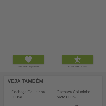
Indique este produto
Avalie esse produto
VEJA TAMBÉM
Cachaça Coluninha
Cachaça Coluninha
C
300ml
prata 600ml
Pr