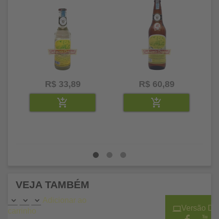
R$ 33,89
R$ 60,89
VEJA TAMBÉM
Adicionar ao
Versão De
carrinho