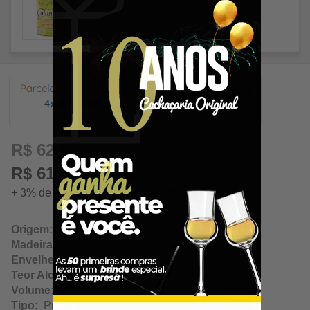
15,72
R$ 62,89
R$ 61,00 à vista
+ 3% de desconto à vista. Economize: R$ 1,89
Origem:
Coluna / Minas Gerais
Madeira:
Amburana, Jatobá e Jequitibá
Envelhecimento:
N/A
Teor Alcoólico:
40.00%
Volume:
700ml
Tipo:
Prata