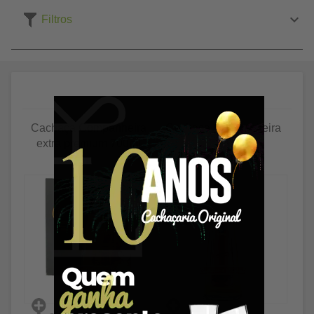
Filtros
Cachaça Companheira
Cachaça Companheira
extra premium 700ml
Ouro 670ml