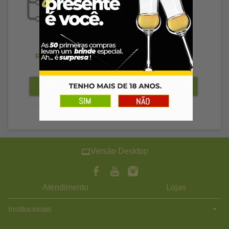
R$ 635,89
R$ 165,89
R$ 616,81
à vista
R$ 160,91
à vista
Versão Desktop
Atendimento
Lojas
Institucionais