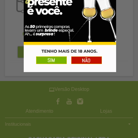
R$ 66,89
R$ 64,88
à vista
Versão Desktop
Atendimento
Lojas
Institucionais