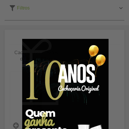
Filtros
Cachaça Dois Dedos
de Minas 700ml