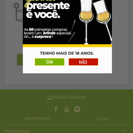
Esgotado
R$ 19,89
R$ 19,29
à vista
R$ 45,48
à vista
Versão Desktop
Atendimento
Lojas
Institucionais