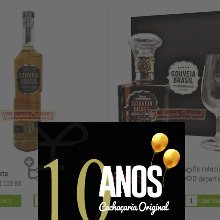
R$ 1.486,89
sta
R$ 1.442,28
à vista
E
m até
$ 122,63
4X
de
R$ 371,72