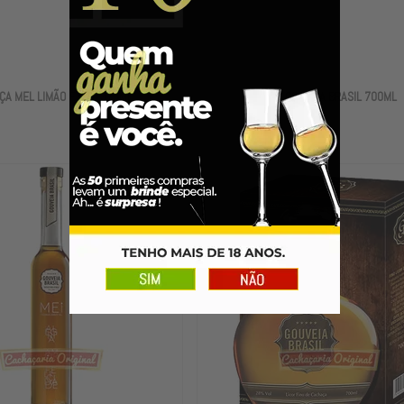
ÇA MEL LIMÃO E MEL 375ML
LICOR GOUVEIA BRASIL 700ML