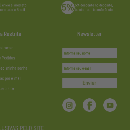
a Restrita
Newsletter
strar-se
 Pedidos
eci minha senha
as por e-mail
ue o site