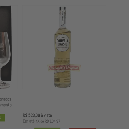
R$ 523,69
à vista
E
m até
4X
de
R$ 134,97