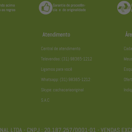
Atendimento
Áre
Central de atendimento
Cada
Televendas: (31) 98365-1212
Meus
Ligamos para você
Esqu
Whatsapp: (31) 98365-1212
Ofert
Skype: cachacariaoriginal
Indiq
S.A.C