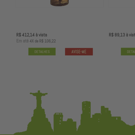
R$ 412,14
à vista
R$ 89,13
à vis
E
m até
4X
de
R$ 106,22