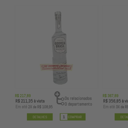
R$ 217,89
R$ 367,89
R$ 211,35
à vista
R$ 356,85
à vi
E
m até
E
m até
2X
de
R$ 108,95
3X
de
R