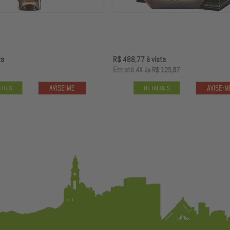
ta
R$ 488,77
à vista
E
m até
4X
de
R$ 125,97