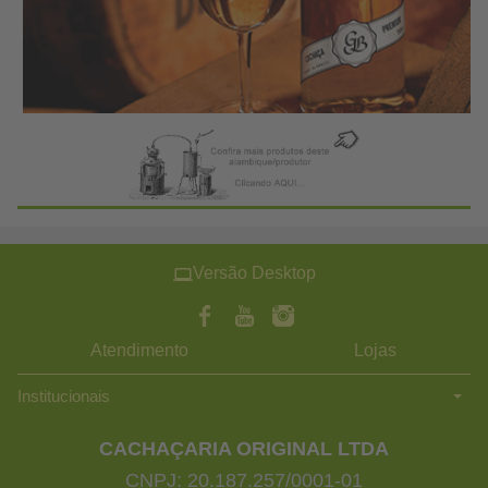
Versão Desktop
Atendimento
Lojas
Institucionais
CACHAÇARIA ORIGINAL LTDA
CNPJ: 20.187.257/0001-01