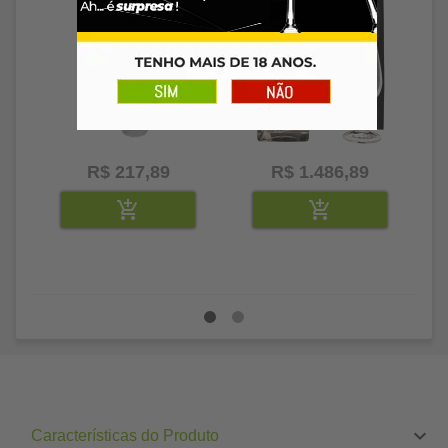
R$ 217,89
R$ 1.486,89
Características do Produto