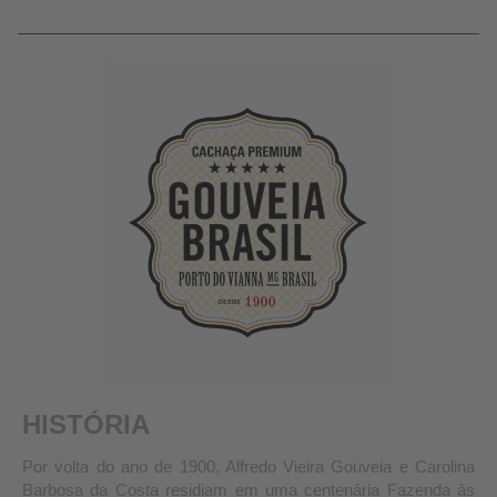
HISTÓRIA
Por volta do ano de 1900, Alfredo Vieira Gouveia e Carolina
Barbosa da Costa residiam em uma centenária Fazenda às