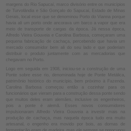
margens do Rio Sapucaí, marco divisório entre os municípios
de Turvolândia e São Gonçalo do Sapucaí, Estado de Minas
Gerais, local esse que se denominou Porto do Vianna porque
havia ali um porto onde ancorava um barco a vapor que era
meio de transporte de cargas da época. Já nessa época,
Alfredo Vieira Gouveia e Carolina Barbosa, começaram uma
pequena fabricação de cachaça, percebendo que havia um
mercado consumidor bem ali do seu lado e que poderiam
distribuir o produto juntamente com as mercadorias que
chegavam no Porto.
Logo em seguida em 1908, iniciou-se a construção de uma
Ponte sobre esse rio, denominada hoje de Ponte Metálica,
patrimônio histórico do município, bem próximo à Fazenda.
Carolina Barbosa começou então a cozinhar para os
funcionários que vieram para a construção dessa ponte sendo
que muitos deles eram alemães, inclusive os engenheiros,
pois a ponte é alemã. Esses novos consumidores
impulsionaram Alfredo Vieira Gouveia a investir mais na
produção de cachaça, mas naquela época tudo era muito
artesanal, o engenho era movido por bois, as dornas de
fermentação eram de madeira, mas ele sempre se preocupou