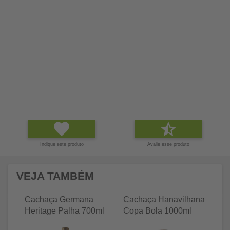
Indique este produto
Avalie esse produto
VEJA TAMBÉM
Cachaça Germana
Cachaça Hanavilhana
C
Heritage Palha 700ml
Copa Bola 1000ml
Tr