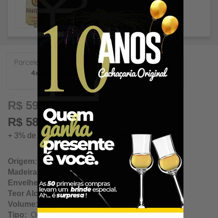
14,97
R$ 59,89
R$ 58,09 à vista
+ 3% de desconto à vista. Economize: R$ 1,80
Origem:
Salinas / Minas Gerais
Madeira:
Amburana
Envelhecimento:
2 Anos
Teor Alcoólico:
42.00%
Volume:
700ml
Tipo:
Ouro