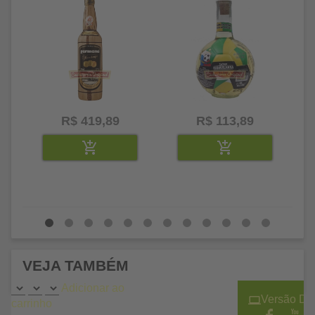
R$ 419,89
R$ 113,89
VEJA TAMBÉM
Adicionar ao
Versão De
carrinho