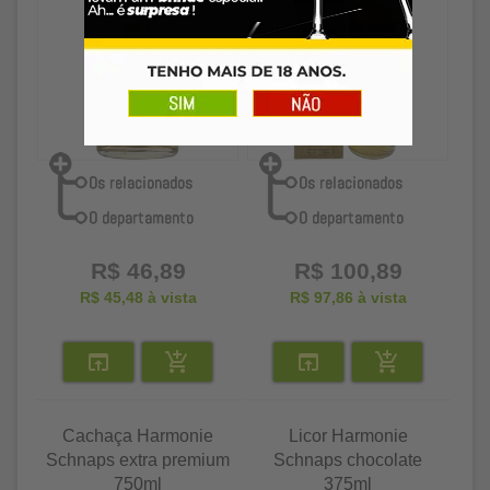
R$ 46,89
R$ 100,89
R$ 45,48
à vista
R$ 97,86
à vista
Cachaça Harmonie
Licor Harmonie
Schnaps extra premium
Schnaps chocolate
750ml
375ml