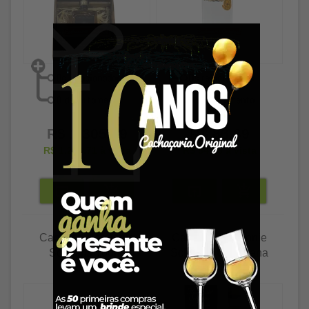
R$ 1.305,89
R$ 86,89
R$ 1.266,71
à vista
R$ 84,28
à vista
Cachaça Harmonie
Cachaça Harmonie
Schnaps 160ml
Schnaps Umburana
700ml