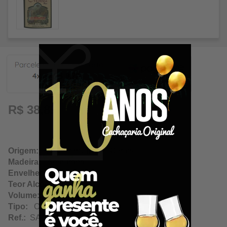
9,72
R$ 38,89
Origem:
Tarumirim / Minas Gerais
Madeira:
Amburana
Envelhecimento:
N/A
Teor Alcoólico:
45.00%
Volume:
160Ml
Tipo:
Ouro
Ref.:
SA12540