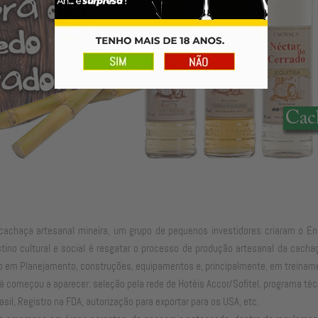
cachaça artesanal mineira, um grupo de pequenos investidores criaram o E
estino cultural e social é resgatar o processo de produção artesanal da cac
icado em Planejamento, construções, equipamentos e, principalmente, em treinam
á começou a aparecer: seleção pela rede de Hotéis Accor/Sofitel, programa té
il, Registro na FDA, autorização para exportar para os USA, etc.