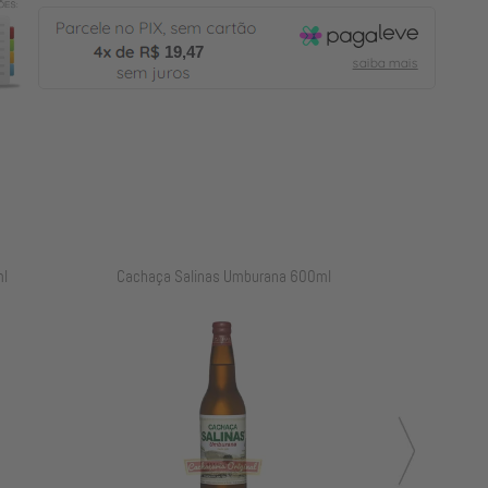
19,47
l
Cachaça Salinas Carvalho 700ml
Cachaça