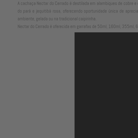
A cachaça Nectar do Cerrado é destilada em alambiques de cobre e
do pará e jequitibá rosa, oferecendo oportunidade única de apre
ambiente, gelada ou na tradicional caipirinha.
Nectar do Cerrado é oferecida em garrafas de 50ml, 160ml, 355ml, 