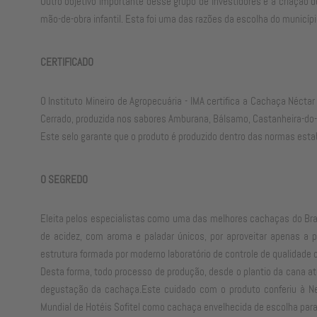
Outro objetivo importante desse grupo de investidores é a criação
mão-de-obra infantil. Esta foi uma das razões da escolha do municíp
CERTIFICADO
O Instituto Mineiro de Agropecuária - IMA certifica a Cachaça Néc
Cerrado, produzida nos sabores Amburana, Bálsamo, Castanheira-do-Pa
Este selo garante que o produto é produzido dentro das normas esta
O SEGREDO
Eleita pelos especialistas como uma das melhores cachaças do Brasi
de acidez, com aroma e paladar únicos, por aproveitar apenas a p
estrutura formada por moderno laboratório de controle de qualidade c
Desta forma, todo processo de produção, desde o plantio da cana at
degustação da cachaça.Este cuidado com o produto conferiu à Nec
Mundial de Hotéis Sofitel como cachaça envelhecida de escolha par