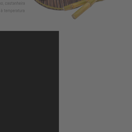
o, castanheira
 à temperatura