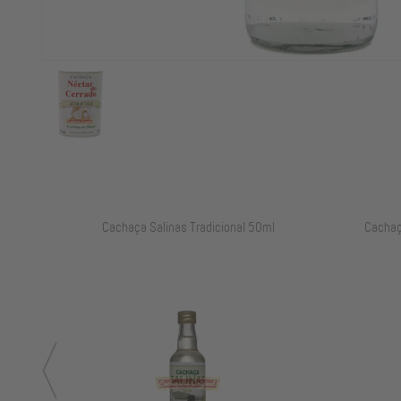
ml
Cachaça Salinas Tradicional 700ml
Cachaç