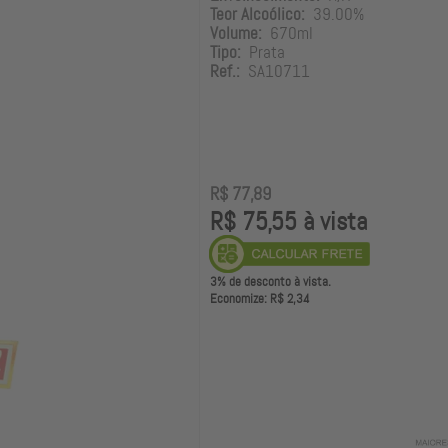
Teor Alcoólico:
39.00%
Volume:
670ml
Tipo:
Prata
Ref.:
SA10711
R$ 77,89
R$ 75,55 à vista
3% de desconto à vista.
Economize: R$ 2,34