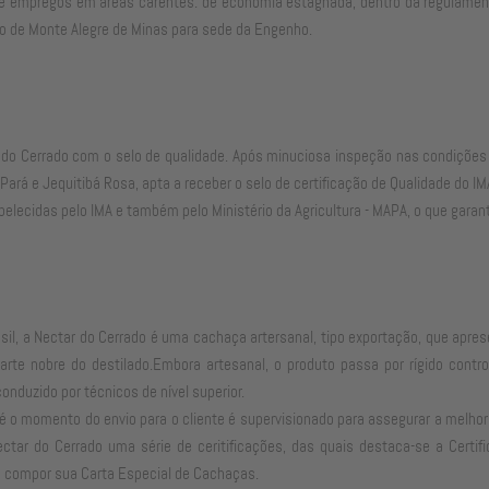
 de empregos em áreas carentes. de economia estagnada, dentro da regulamenta
io de Monte Alegre de Minas para sede da Engenho.
tar do Cerrado com o selo de qualidade. Após minuciosa inspeção nas condiçõe
rá e Jequitibá Rosa, apta a receber o selo de certificação de Qualidade do IM
belecidas pelo IMA e também pelo Ministério da Agricultura - MAPA, o que gara
l, a Nectar do Cerrado é uma cachaça artersanal, tipo exportação, que apres
arte nobre do destilado.Embora artesanal, o produto passa por rígido contro
onduzido por técnicos de nível superior.
é o momento do envio para o cliente é supervisionado para assegurar a melhor
tar do Cerrado uma série de ceritificações, das quais destaca-se a Certif
a compor sua Carta Especial de Cachaças.