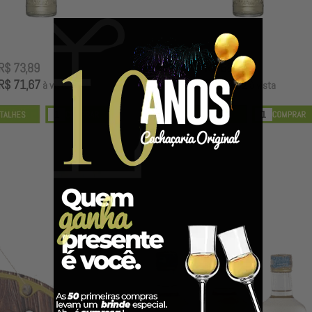
R$ 68,89
R$ 56,89
R$ 66,82
R$ 55,18
à vista
à vista