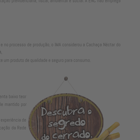
ção previdenciária, fiscal, ambiental e social. A ENC não emprega
s e no processo de produção, o IMA considerou a Cachaça Néctar do
A.
nte um produto de qualidade e seguro para consumo.
enta baixo teor
le mantido por
 experiência de
icação da Rede