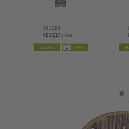
R$ 73,89
R$ 71,67
à vista