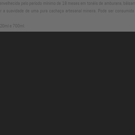
 envelhecida pelo período mínimo de 18 meses em tonéis de amburana, bálsam
ciar a suavidade de uma pura cachaça artesanal mineira. Pode ser consumida
620ml e 700ml.