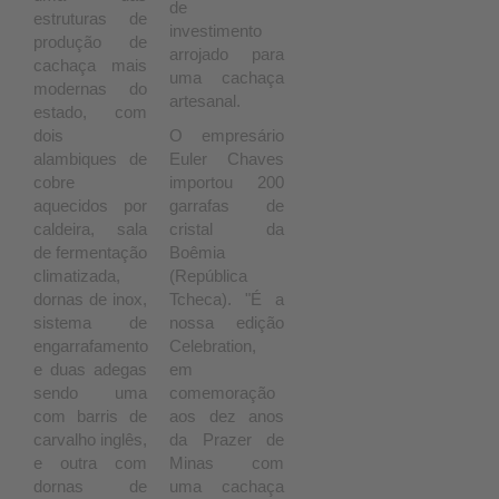
de
estruturas de
investimento
produção de
arrojado para
cachaça mais
uma cachaça
modernas do
artesanal.
estado, com
dois
O empresário
alambiques de
Euler Chaves
cobre
importou 200
aquecidos por
garrafas de
caldeira, sala
cristal da
de fermentação
Boêmia
climatizada,
(República
dornas de inox,
Tcheca). "É a
sistema de
nossa edição
engarrafamento
Celebration,
e duas adegas
em
sendo uma
comemoração
com barris de
aos dez anos
carvalho inglês,
da Prazer de
e outra com
Minas com
dornas de
uma cachaça