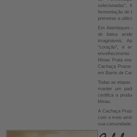
selecionadas”, li
fermentação de bai
primeiras a utilizar 
Em Alambiques de 
de baixa acide
imagináveis. Ape
“coração”, é env
envelhecimento e
Minas Prata envel
Cachaça Prazer de
em Barris de Carva
Todas as etapas de 
manter um padrã
certifica a produ
Minas.
A Cachaça Prazer 
com o meio ambient
sua comunidade.