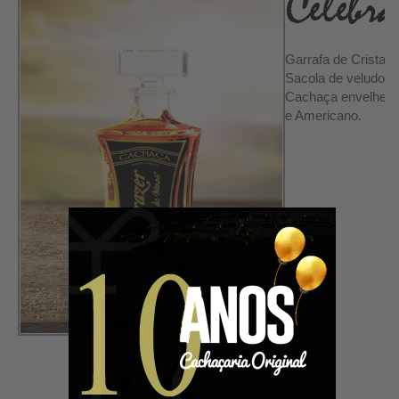
Garrafa de Cristal 
Sacola de veludo 
Cachaça envelhecid
e Americano.