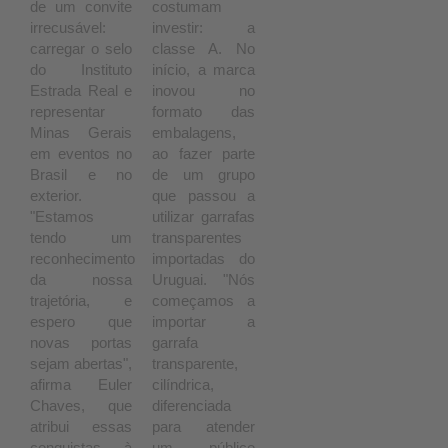
de um convite
costumam
irrecusável:
investir: a
carregar o selo
classe A. No
do Instituto
início, a marca
Estrada Real e
inovou no
representar
formato das
Minas Gerais
embalagens,
em eventos no
ao fazer parte
Brasil e no
de um grupo
exterior.
que passou a
"Estamos
utilizar garrafas
tendo um
transparentes
reconhecimento
importadas do
da nossa
Uruguai. "Nós
trajetória, e
começamos a
espero que
importar a
novas portas
garrafa
sejam abertas",
transparente,
afirma Euler
cilíndrica,
Chaves, que
diferenciada
atribui essas
para atender
conquistas à
um público