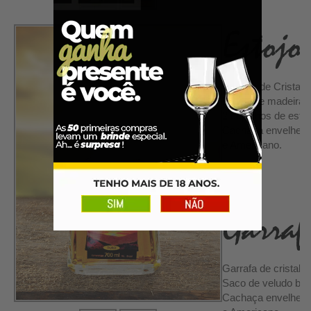
Garrafa de Cristal 
Estojo de madeira
2 copinhos de esta
Cachaça envelhecid
e Americano.
Garrafa de cristal f
Saco de veludo bo
Cachaça envelhecid