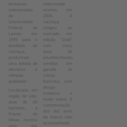
leveduras
selecionado
selecionadas
ocorreu em
da
2004. A
Universidade
cachaça
Federal de
chegou ao
Lavras em
mercado em
1999 para o
edição "Gold"
destilado de
com cinco
cachaça,
anos de
produzindo
envelhecimento,
uma bebida de
vendida em
altíssima e
garrafa de
refinada
cristal,
qualidade".
francesa, com
design
Localizada em
moderno e
região de vale,
muito nobre. A
área de 60
comemoração
hectares, a
dos dez anos
Prazer de
da marca veio
Minas montou
acompanhada
uma das