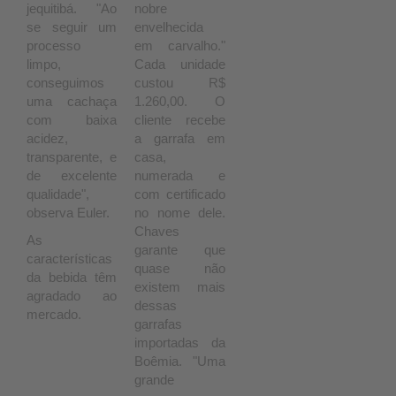
jequitibá. "Ao
nobre
se seguir um
envelhecida
processo
em carvalho."
limpo,
Cada unidade
conseguimos
custou R$
uma cachaça
1.260,00. O
com baixa
cliente recebe
acidez,
a garrafa em
transparente, e
casa,
de excelente
numerada e
qualidade",
com certificado
observa Euler.
no nome dele.
Chaves
As
garante que
características
quase não
da bebida têm
existem mais
agradado ao
dessas
mercado.
garrafas
importadas da
Boêmia. "Uma
grande