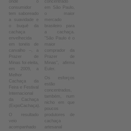
onde o
concentrado
consumidor
em São Paulo,
tem saboreado
o maior
a suavidade e
mercado
o buquê da
brasileiro para
cachaça
a cachaça.
envelhecida
"São Paulo é o
em tonéis de
maior
carvalho –, a
comprador da
Prazer de
Prazer de
Minas foi eleita,
Minas", afirma
em 2009, a
Euler.
Melhor
Os esforços
Cachaça da
estão
Feira e Festival
concentrados,
Internacional
também, num
da Cachaça
nicho em que
(ExpoCachaça).
poucos
O resultado
produtores de
veio
cachaça
acompanhado
artesanal