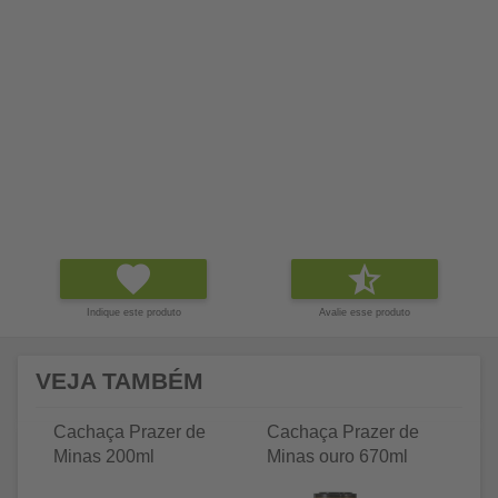
Indique este produto
Avalie esse produto
VEJA TAMBÉM
Cachaça Prazer de
Cachaça Prazer de
C
Minas 200ml
Minas ouro 670ml
M