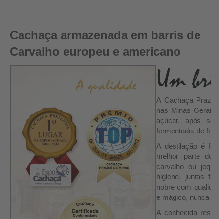
Cachaça armazenada em barris de
Carvalho europeu e americano
A Cachaça Prazer
nas Minas Gerais, 
açúcar, após sel
fermentado, de form
A destilação é fe
melhor parte do 
carvalho ou jequit
higiene, juntas f
nobre com qualidad
e mágico, nunca an
A conhecida ress