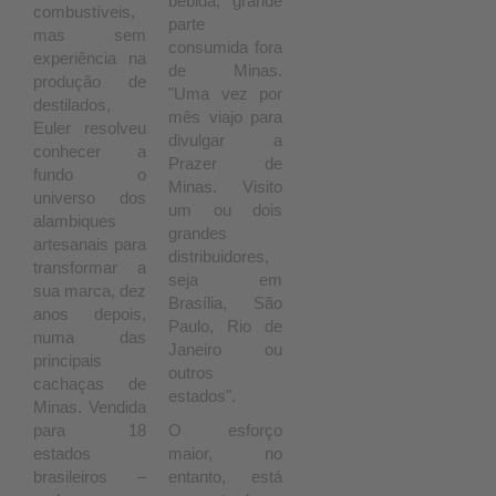
bebida, grande
combustíveis,
parte
mas sem
consumida fora
experiência na
de Minas.
produção de
"Uma vez por
destilados,
mês viajo para
Euler resolveu
divulgar a
conhecer a
Prazer de
fundo o
Minas. Visito
universo dos
um ou dois
alambiques
grandes
artesanais para
distribuidores,
transformar a
seja em
sua marca, dez
Brasília, São
anos depois,
Paulo, Rio de
numa das
Janeiro ou
principais
outros
cachaças de
estados".
Minas. Vendida
para 18
O esforço
estados
maior, no
brasileiros –
entanto, está