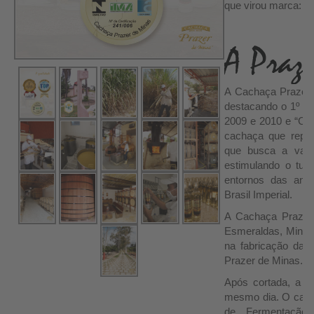
que virou marca:
A Cachaça Prazer 
destacando o 1º lu
2009 e 2010 e “Cac
cachaça que repres
que busca a valori
estimulando o turi
entornos das ant
Brasil Imperial.
A Cachaça Prazer
Esmeraldas, Minas 
na fabricação da 
Prazer de Minas.
Após cortada, a c
mesmo dia. O caldo
de Fermentação 