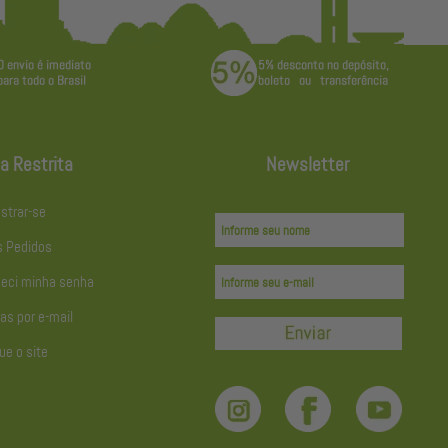
a Restrita
Newsletter
strar-se
 Pedidos
eci minha senha
as por e-mail
ue o site