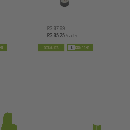
R$ 87,89
R
R$ 85,25
R
à vista