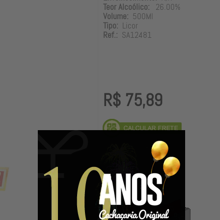
Teor Alcoólico:
26.00%
Volume:
500Ml
Tipo:
Licor
Ref.:
SA12481
R$ 75,89