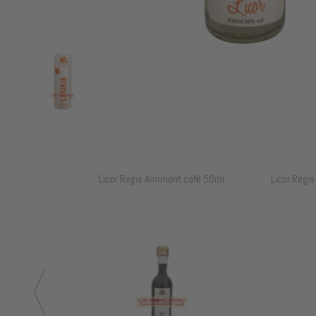
l
Licor Regis Armmont café 50ml
Licor Regis A