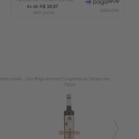
18,97
o canela
Licor Regis Armmont Congonhas do Campo canela
Licor Regis A
750ml