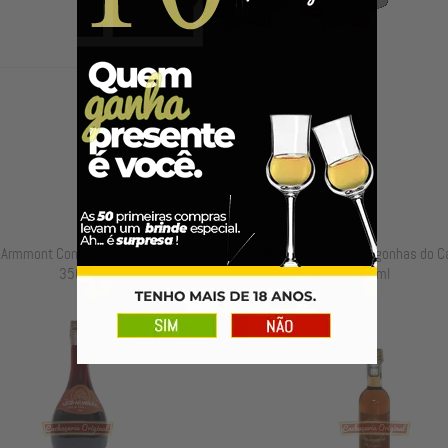
rmmont Congonhas do Campo canela
Licor Regis Armmont Congonhas do Camp
350ml
50ml