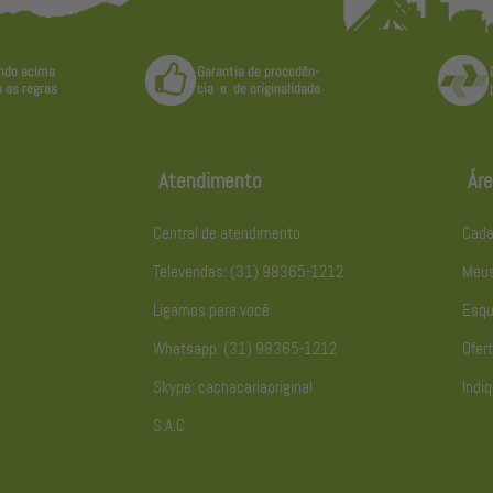
Atendimento
Áre
Central de atendimento
Cada
Televendas: (31) 98365-1212
Meus
Ligamos para você
Esqu
Whatsapp: (31) 98365-1212
Ofert
Skype: cachacariaoriginal
Indiq
S.A.C