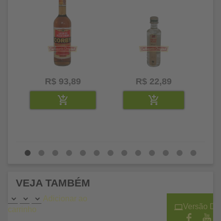
R$ 93,89
R$ 22,89
VEJA TAMBÉM
Adicionar ao
Versão De
carrinho