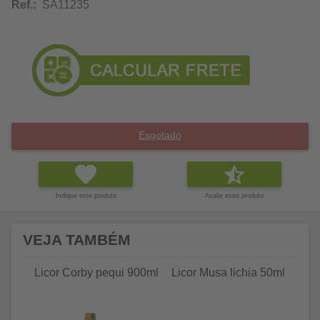
Ref.:
SA11235
Esgotado
Indique este produto
Avalie esse produto
VEJA TAMBÉM
Licor Corby pequi 900ml
Licor Musa lichia 50ml
Li