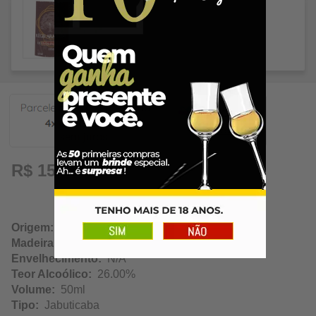
3,97
R$ 15,89
Origem:
Brumadinho / Minas Gerais
Madeira:
Neutra
Envelhecimento:
N/A
Teor Alcoólico:
26.00%
Volume:
50ml
Tipo:
Jabuticaba