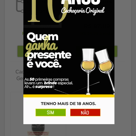
R$ 71,89
R$ 97,89
R$ 69,73
à vista
R$ 94,95
à vista
Cachaça Reserva do
Gerente prata 700ml