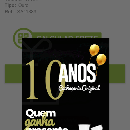
Tipo:
Ouro
Ref.:
SA11383
Adicionar ao Carrinho