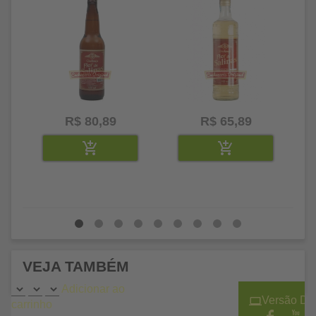
R$ 80,89
R$ 65,89
VEJA TAMBÉM
Adicionar ao
Versão De
carrinho