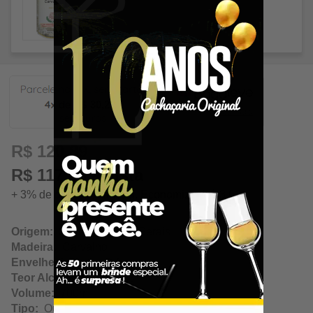
30,22
R$ 120,89
R$ 117,26 à vista
+ 3% de desconto à vista. Economize: R$ 3,63
Origem:
Salinas / Minas Gerais
Madeira:
Carvalho
Envelhecimento:
3 Anos
Teor Alcoólico:
42.00%
Volume:
700ml
Tipo:
Ouro