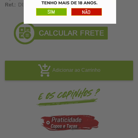
Ref.:
DI10947
Adicionar ao Carrinho