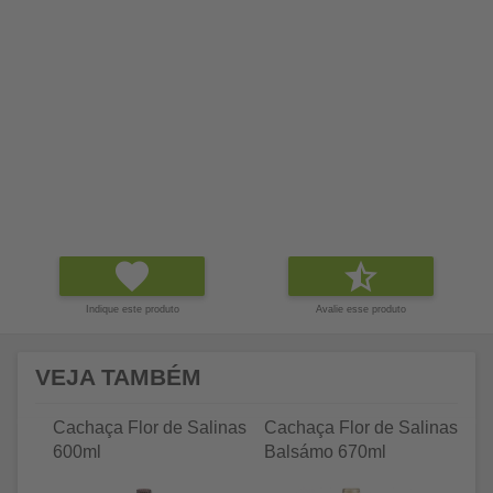
Indique este produto
Avalie esse produto
VEJA TAMBÉM
Cachaça Flor de Salinas
Cachaça Flor de Salinas
C
600ml
Balsámo 670ml
Tr