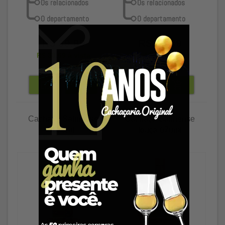
R$ 39,89
R$ 19,89
R$ 38,69
à vista
R$ 19,29
à vista
Cachaça Salinense
Cachaça Salinense
670ml
louça 670ml