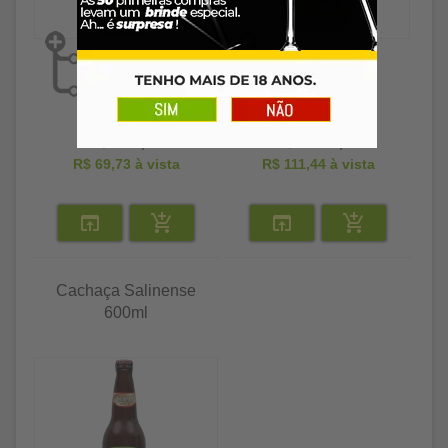
R$ 71,89
R$ 114,89
R$ 69,73
à vista
R$ 111,44
à vista
Cachaça Salinense
600ml