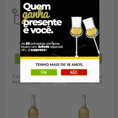
R$ 128,89
R$ 250,89
R$ 125,02
à vista
R$ 243,36
à vista
Cachaça Santo Grau -
Cachaça Santo Grau -
Pedro Ximenes 750ml
Cinco Botas 750ml