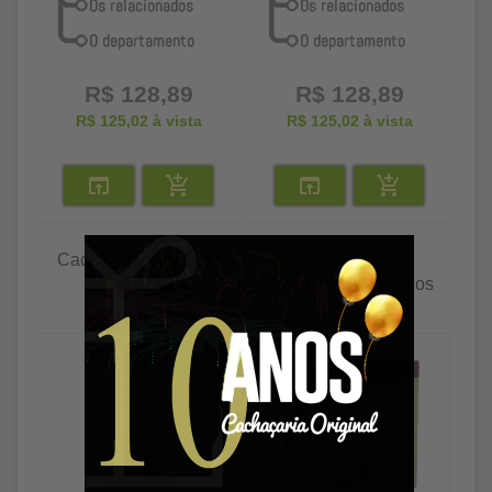
R$ 128,89
R$ 128,89
R$ 125,02
à vista
R$ 125,02
à vista
Cachaça Santo Grau
Santo Grau kit 3
Paraty 750ml
garrafas e 3 copinhos