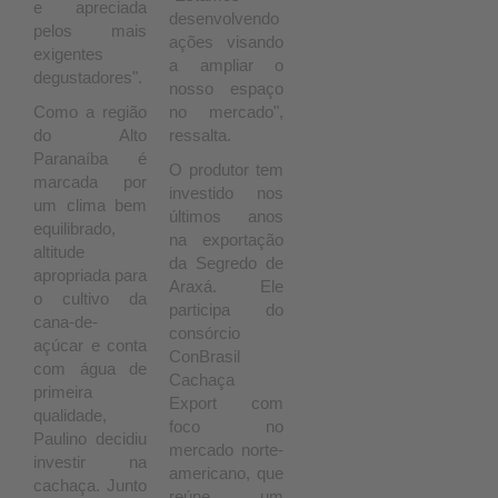
e apreciada
desenvolvendo
pelos mais
ações visando
exigentes
a ampliar o
degustadores".
nosso espaço
Como a região
no mercado",
do Alto
ressalta.
Paranaíba é
O produtor tem
marcada por
investido nos
um clima bem
últimos anos
equilibrado,
na exportação
altitude
da Segredo de
apropriada para
Araxá. Ele
o cultivo da
participa do
cana-de-
consórcio
açúcar e conta
ConBrasil
com água de
Cachaça
primeira
Export com
qualidade,
foco no
Paulino decidiu
mercado norte-
investir na
americano, que
cachaça. Junto
reúne um