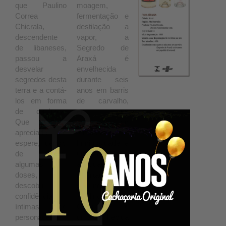
que Paulino
moagem,
Correa
fermentação e
Chicrala,
destilação a
descendente
vapor, a
de libaneses,
Segredo de
passou a
Araxá é
desvelar
envelhecida
segredos desta
durante seis
terra e a contá-
anos em barris
los em forma
de carvalho,
de cachaça.
em um
Que o
ambiente com
apreciador não
temperatura,
espere, depois
luminosidade e
de beber
umidade
algumas
adequadas. O
doses,
resultado,
descobrir
segundo
confidências
Paulino
íntimas de
Chicrala, é
personagens
uma bebida