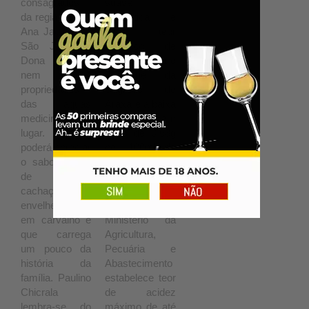
consagrados
suave,
da região como
aromática e
Ana Jacinta de
com teor
São José (a
alcoólico de
Dona Beja)
40%. Outro
nem as
destaque da
propriedades
Segredo de
das águas
Araxá é a baixa
medicinais do
acidez, em
lugar. Mas
torno de 0,63g
poderá apreciar
por 100ml de
o sabor suave
álcool anidro. É
de uma
um valor
cachaça
relativamente
envelhecida
baixo, já que o
em carvalho e
Ministério da
que carrega
Agricultura,
um pouco da
Pecuária e
história da
Abastecimento
família. Paulino
estabelece teor
Chicrala
de acidez
lembra-se do
máximo de até