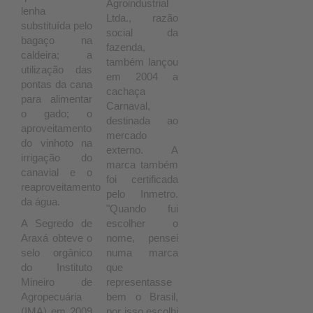
Agroindustrial
lenha
Ltda., razão
substituída pelo
social da
bagaço na
fazenda,
caldeira; a
também lançou
utilização das
em 2004 a
pontas da cana
cachaça
para alimentar
Carnaval,
o gado; o
destinada ao
aproveitamento
mercado
do vinhoto na
externo. A
irrigação do
marca também
canavial e o
foi certificada
reaproveitamento
pelo Inmetro.
da água.
"Quando fui
A Segredo de
escolher o
Araxá obteve o
nome, pensei
selo orgânico
numa marca
do Instituto
que
Mineiro de
representasse
Agropecuária
bem o Brasil,
(IMA) em 2009
por isso escolhi