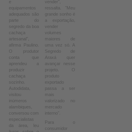
e
vender",
equipamentos
ressalta. "Meu
adequados são
grande sonho é
parte do
a exportação,
segredo da boa
vender
cachaça
volumes
artesanal",
maiores de
afirma Paulino.
uma vez só. A
O produtor
Segredo de
conta que
Araxá quer
aprendeu a
avançar nesse
produzir
projeto. O
cachaça
produto
sozinho.
exportado
Autodidata,
passa a ser
visitou
mais
inúmeros
valorizado no
alambiques,
mercado
conversou com
interno".
especialistas
Para o
da área, leu
consumidor
livros sobre o