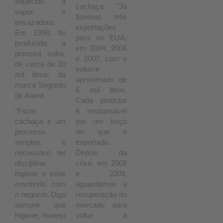
aquecido a
cachaça. "Já
vapor e
fizemos três
envazadora.
exportações
Em 1998, foi
para os EUA,
produzida a
em 2004, 2006
primeira safra,
e 2007, com o
de cerca de 20
volume
mil litros, da
aproximado de
marca Segredo
6 mil litros.
de Araxá.
Cada produtor
"Fazer
é responsável
cachaça é um
por um terço
processo
do que é
simples, é
exportado.
necessário ter
Depois da
disciplina,
crise, em 2008
higiene e estar
e 2009,
envolvido com
aguardamos a
o negócio. Digo
recuperação do
sempre que
mercado para
higiene, manejo
voltar a