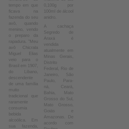
tempo em que
0,100g por
ficava na
100ml de álcool
fazenda do seu
anidro.
avô, quando
A cachaça
menino, vendo
Segredo de
o preparo da
Araxá é
rapadura. "Meu
vendida
avô Chicrala
atualmente em
Miguel Elias
Minas Gerais,
veio para o
Distrito
Brasil em 1907,
Federal, Rio de
do Líbano,
Janeiro, São
descendente
Paulo, Para-
de uma família
ná, Ceará,
muito
Bahia, Mato
tradicional que
Grosso do Sul,
raramente
Mato Grosso,
consumia
Goiás e
bebida
Amazonas. De
alcoólica. Em
acordo com
sua fazenda,
Paulino