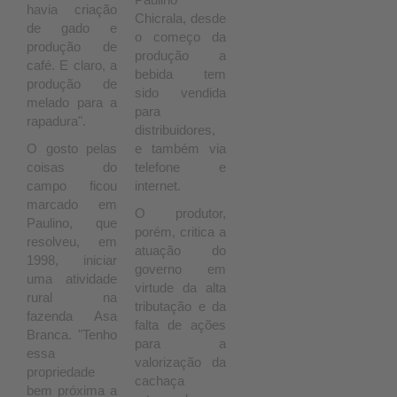
havia criação
Chicrala, desde
de gado e
o começo da
produção de
produção a
café. E claro, a
bebida tem
produção de
sido vendida
melado para a
para
rapadura".
distribuidores,
O gosto pelas
e também via
coisas do
telefone e
campo ficou
internet.
marcado em
O produtor,
Paulino, que
porém, critica a
resolveu, em
atuação do
1998, iniciar
governo em
uma atividade
virtude da alta
rural na
tributação e da
fazenda Asa
falta de ações
Branca. "Tenho
para a
essa
valorização da
propriedade
cachaça
bem próxima a