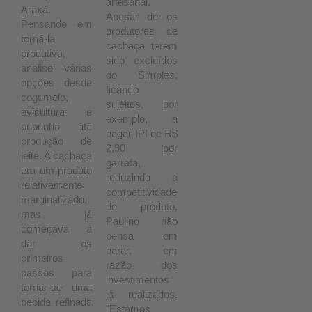
artesanal.
Araxá.
Apesar de os
Pensando em
produtores de
torná-la
cachaça terem
produtiva,
sido excluídos
analisei várias
do Simples,
opções desde
ficando
cogumelo,
sujeitos, por
avicultura e
exemplo, a
pupunha até
pagar IPI de R$
produção de
2,90 por
leite. A cachaça
garrafa,
era um produto
reduzindo a
relativamente
competitividade
marginalizado,
do produto,
mas já
Paulino não
começava a
pensa em
dar os
parar, em
primeiros
razão dos
passos para
investimentos
tornar-se uma
já realizados.
bebida refinada
"Estamos