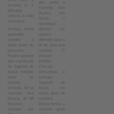
que visita a
assunto e, o
Fazenda Asa
principal,
Branca, em
colocou a mão
Araxá, o
na massa.
alambique
Embora tenha
oferece um
aprendido
atrativo
sozinho a
diferente para o
maior parte do
fã de uma boa
processo,
caninha. O
Paulino garante
produtor
que a produção
Paulino
da Segredo de
Chicrala
Araxá respeita
armazenou a
todas as
cachaça
normas
Segredo de
técnicas. Ali na
Araxá em
Fazenda Asa
vários tipos de
Branca, de 48
madeira.
hectares,
Dessa forma, o
rodeada por
visitante pode