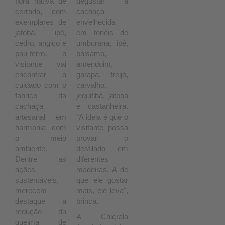
flora nativa de
degustar a
cerrado, com
cachaça
exemplares de
envelhecida
jatobá, ipê,
em tonéis de
cedro, angico e
umburana, ipê,
pau-ferro, o
bálsamo,
visitante vai
amendoim,
encontrar o
garapa, freijó,
cuidado com o
carvalho,
fabrico da
jequitibá, jatobá
cachaça
e castanheira.
artesanal em
"A ideia é que o
harmonia com
visitante possa
o meio
provar o
ambiente.
destilado em
Dentre as
diferentes
ações
madeiras. A de
sustentáveis,
que ele gostar
merecem
mais, ele leva",
destaque a
brinca.
redução da
A Chicrala
queima de