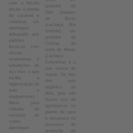
com a família
produtor de
iniciou o plantio
São Joaquim
do canavial e
de Bicas
construiu um
(cachaça Ilha
alambique
Grande), um
adequado aos
produtor de
padrões
Coluna, do
técnicos, com
norte de Minas
dornas,
(cachaça
serpentinas e
Coluninha) e a
tubulações de
sua marca de
aço inox, o que
Araxá. Os três
facilita a
têm selo
higienização de
orgânico do
todo o
IMA, pois não
equipamento;
fazem uso de
filtros para
agrotóxicos no
retirada de
plantio da cana
resíduos de
e tampouco no
cobre;
processo de
alambique
produção da