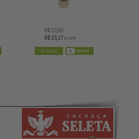
R$ 23,89
R
R$ 23,17
R
à vista