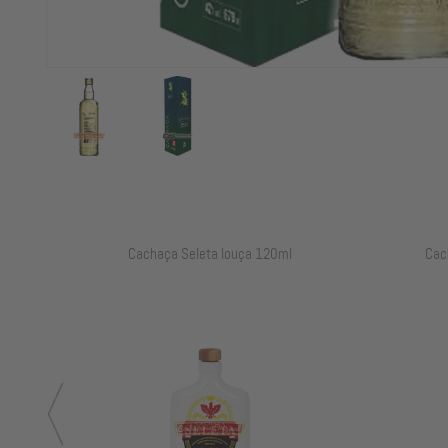
Cachaça Seleta louça 120ml
Cac