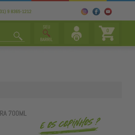
0
URA 700ML