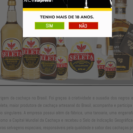
origem da cachaça no Brasil. Foi graças à criatividade e ousadia dos negros
eleta, maior produtora de cachaça artesanal do Brasil, acompanha e particip
o singulares. A empresa possui além da fábrica, uma tanoaria, uma engarrafa
como a Capital Mundial da Cachaça e recebeu o Selo de Indicação Geográfica 
as selvagens especiais, responsáveis pela qualidade e sabor das cachaças pro