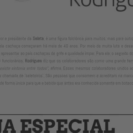
or e presidente da
Seleta
, é uma figura folclórica para muitos, mas para out
la cachaça começaram há mais de 40 anos. Por meio de muita luta e desafio
apresentar ao país cachaças de grife e qualidade ímpar. Para ele, o segredo d
 funcionários,
Rodrigues
diz que os colaboradores são como uma grande fam
existe sintonia entre todos”,
afirma. Esses mesmos colaboradores unidos ao
chamada de ‘seleteiros’. São pessoas que consomem e acreditam na marca c
de forma única para que a bebida que antes era conhecida somente em botecos