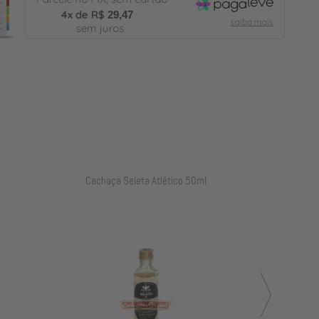
29,47
Cachaça Seleta Atlético 50ml
Cacha