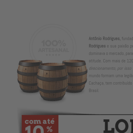
Antônio Rodrigues,
fundad
Rodrigues
e sua paixão pe
dominava o mercado, para 
atitude. Com mais de 120
direcionamento, por isso 
mundo formam uma legião 
Cachaça, tem contribuído 
Brasil.