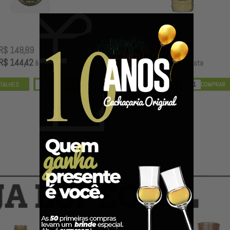
R$ 148,89
R$ 93,89
R$ 144,42
R$ 91,07
à vista
à vista